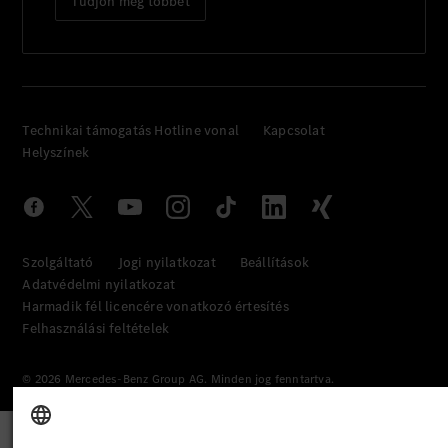
Tudjon meg többet
Technikai támogatás Hotline vonal
Kapcsolat
Helyszínek
Szolgáltató
Jogi nyilatkozat
Beállítások
Adatvédelmi nyilatkozat
Harmadik fél licencére vonatkozó értesítés
Felhasználási feltételek
© 2026 Mercedes-Benz Group AG. Minden jog fenntartva.