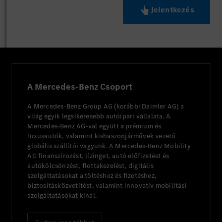
Jelentkezés
A Mercedes-Benz Csoport
A Mercedes-Benz Group AG (korábbi Daimler AG) a
világ egyik legsikeresebb autóipari vállalata. A
Mercedes-Benz AG-val együtt a prémium és
luxusautók, valamint kishaszonjárművek vezető
globális szállítói vagyunk. A Mercedes-Benz Mobility
AG finanszírozást, lízinget, autó előfizetést és
autókölcsönzést, flottakezelést, digitális
szolgáltatásokat a töltéshez és fizetéshez,
biztosításközvetítést, valamint innovatív mobilitási
szolgáltatásokat kínál.