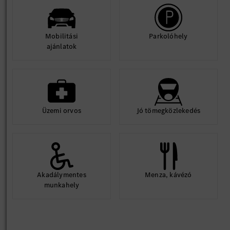
Mobilitási
Parkolóhely
ajánlatok
Üzemi orvos
Jó tömegközlekedés
Akadálymentes
Menza, kávézó
munkahely