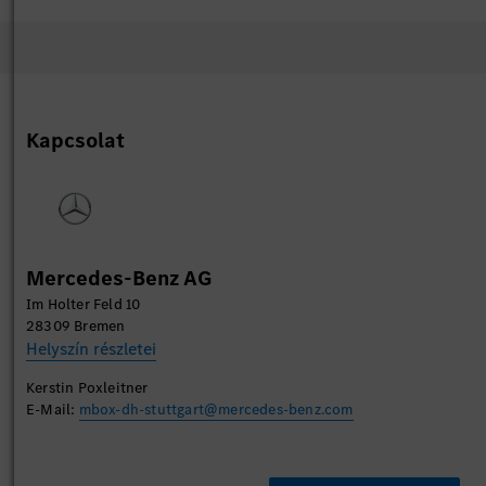
Kapcsolat
Mercedes-Benz AG
Im Holter Feld 10
28309 Bremen
Helyszín részletei
Kerstin Poxleitner
E-Mail:
mbox-dh-stuttgart@mercedes-benz.com