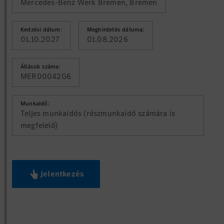
Mercedes-Benz Werk Bremen, Bremen
Kedzési dátum:
Meghirdetés dátuma:
01.10.2027
01.08.2026
Állások száma:
MER00042G6
Munkaidő:
Teljes munkaidős (részmunkaidő számára is
megfelelő)
Jelentkezés