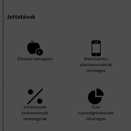
Juttatások
Étkezési támogatás
Mobiltelefon
alkalmazottaknak
lehetséges
Alkalmazotti
Éves
kedvezmények
nyereségrészesedés
lehetségesek
lehetséges