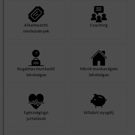
Alkalmazotti
Coaching
rendezvények
Rugalmas munkaidő
Hibrid munkavégzés
lehetséges
lehetséges
Egészségügyi
Vállalati nyugdíj
juttatások