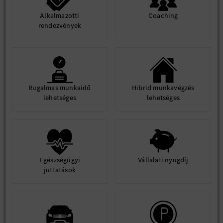
Alkalmazotti
Coaching
rendezvények
Rugalmas munkaidő
Hibrid munkavégzés
lehetséges
lehetséges
Egészségügyi
Vállalati nyugdíj
juttatások