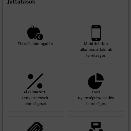
Juttatások
Étkezési támogatás
Mobiltelefon
alkalmazottaknak
lehetséges
Alkalmazotti
Éves
kedvezmények
nyereségrészesedés
lehetségesek
lehetséges