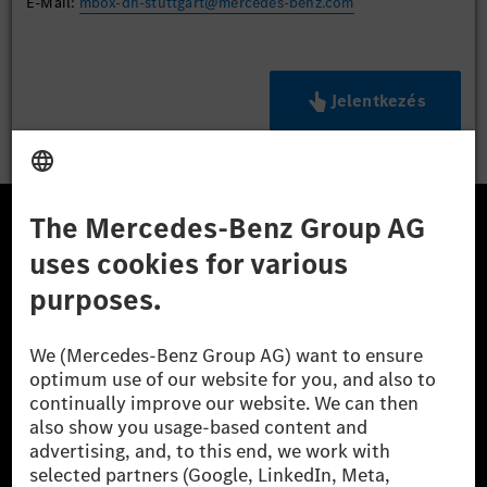
E-Mail:
mbox-dh-stuttgart@mercedes-benz.com
Jelentkezés
A Mercedes-Benz Csoport
A Mercedes-Benz Group AG (korábbi Daimler AG) a
világ egyik legsikeresebb autóipari vállalata. A
Mercedes-Benz AG-val együtt a prémium és
luxusautók, valamint kishaszonjárművek vezető
globális szállítói vagyunk. A Mercedes-Benz Mobility
AG finanszírozást, lízinget, autó előfizetést és
autókölcsönzést, flottakezelést, digitális
szolgáltatásokat a töltéshez és fizetéshez,
biztosításközvetítést, valamint innovatív mobilitási