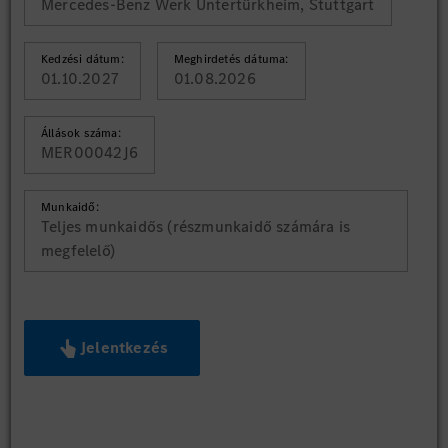
Mercedes-Benz Werk Untertürkheim, Stuttgart
Kedzési dátum:
Meghirdetés dátuma:
01.10.2027
01.08.2026
Állások száma:
MER00042J6
Munkaidő:
Teljes munkaidős (részmunkaidő számára is
megfelelő)
Jelentkezés