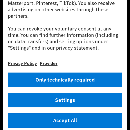
szolgáltatásokat kínál.
Tudjon meg többet
Technikai támogatás Hotline vonal
Kapcsolat
Helyszínek
Szolgáltató
Jogi nyilatkozat
Beállítások
Adatvédelmi nyilatkozat
Harmadik fél licencére vonatkozó értesítés
Felhasználási feltételek