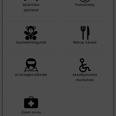
Mobilitási
Parkolóhely
ajánlatok
Gyermekfelügyelet
Menza, kávézó
Jó tömegközlekedés
Akadálymentes
munkahely
Üzemi orvos