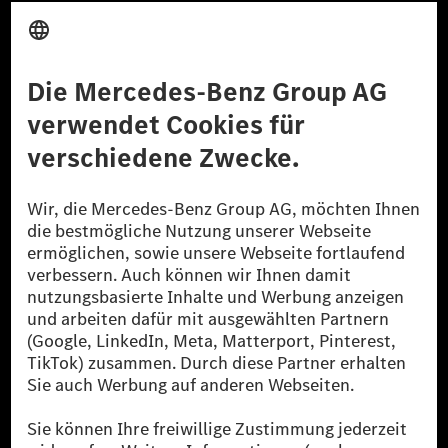
Anbieter
Rechtliche Hinweise
Einstellungen
Datenschutz
Lizenzhinweise Dritter
Barrierefreiheit
© 2026 Mercedes-Benz Group AG. Alle Rechte vorbehalten.
[1] Bilanziell CO₂-neutral bedeutet, dass nicht vermiedene oder nicht
reduzierte CO₂-Emissionen bei der Mercedes-Benz Group durch
zertifizierte Ausgleichsprojekte kompensiert werden.
[2] Renewable Charging ist ein integraler Bestandteil von MB.CHARGE
Public in Europa, den USA, Kanada und China. Sofern an der jeweiligen
Ladestation noch kein Strom aus erneuerbaren Energien vorliegt,
verwendet Renewable Charging Grünstromzertifikate*. Diese stellen
sicher, dass für Ladevorgänge über MB.CHARGE Public eine äquivalente
Strommenge aus erneuerbaren Energien ins Stromnetz eingespeist wird.
Sie stammen ausschließlich aus Wind- und Solarkraftanlagen, die jünger
als sechs Jahre sind.
* Inkl. EKOenergy Ökolabel
* Die angegebenen Werte wurden nach dem vorgeschriebenen
Messverfahren WLTP (Worldwide harmonised Light vehicles Test