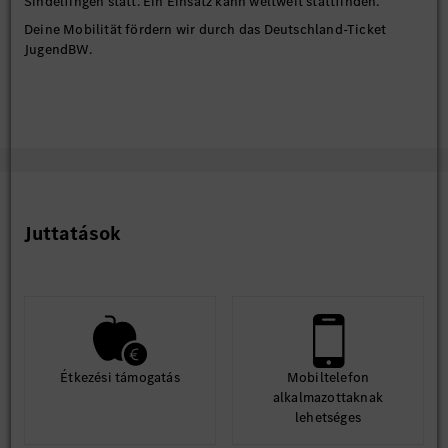
Sindelfingen statt. Ein Einsatz kann weltweit stattfinden.
Deine Mobilität fördern wir durch das Deutschland-Ticket
JugendBW.
Juttatások
Étkezési támogatás
Mobiltelefon
alkalmazottaknak
lehetséges