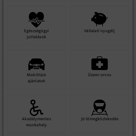
Egészségügyi
Vállalati nyugdíj
juttatások
Mobilitási
Üzemi orvos
ajánlatok
Akadálymentes
Jó tömegközlekedés
munkahely