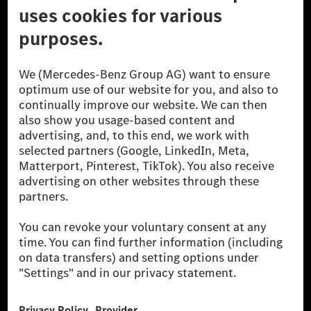
A Mercedes-Benz Csoport
A Mercedes-Benz Group AG (korábbi Daimler AG) a
világ egyik legsikeresebb autóipari vállalata. A
Mercedes-Benz AG-val együtt a prémium és
luxusautók, valamint kishaszonjárművek vezető
globális szállítói vagyunk. A Mercedes-Benz Mobility
AG finanszírozást, lízinget, autó előfizetést és
autókölcsönzést, flottakezelést, digitális
szolgáltatásokat a töltéshez és fizetéshez,
biztosításközvetítést, valamint innovatív mobilitási
szolgáltatásokat kínál.
Tudjon meg többet
Technikai támogatás Hotline vonal
Kapcsolat