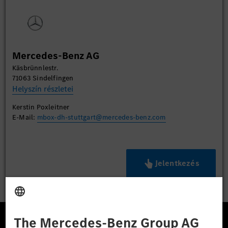
Mercedes-Benz AG
Käsbrünnlestr.
71063 Sindelfingen
Helyszín részletei
Kerstin Poxleitner
E-Mail:
mbox-dh-stuttgart@mercedes-benz.com
Jelentkezés