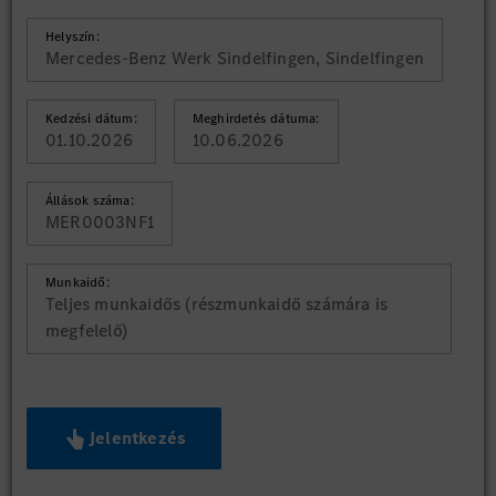
Helyszín:
Mercedes-Benz Werk Sindelfingen, Sindelfingen
Kedzési dátum:
Meghirdetés dátuma:
01.10.2026
10.06.2026
Állások száma:
MER0003NF1
Munkaidő:
Teljes munkaidős (részmunkaidő számára is
megfelelő)
Jelentkezés