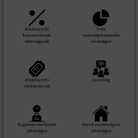
Alkalmazotti
Éves
kedvezmények
nyereségrészesedés
lehetségesek
lehetséges
Alkalmazotti
Coaching
rendezvények
Rugalmas munkaidő
Hibrid munkavégzés
lehetséges
lehetséges