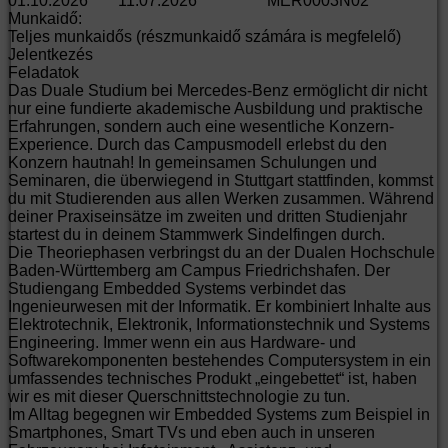
01.10.2026
11.07.2026
MER0003N02
Munkaidő:
Teljes munkaidős (részmunkaidő számára is megfelelő)
Jelentkezés
Feladatok
Das Duale Studium bei Mercedes-Benz ermöglicht dir nicht
nur eine fundierte akademische Ausbildung und praktische
Erfahrungen, sondern auch eine wesentliche Konzern-
Experience. Durch das Campusmodell erlebst du den
Konzern hautnah! In gemeinsamen Schulungen und
Seminaren, die überwiegend in Stuttgart stattfinden, kommst
du mit Studierenden aus allen Werken zusammen. Während
deiner Praxiseinsätze im zweiten und dritten Studienjahr
startest du in deinem Stammwerk Sindelfingen durch.
Die Theoriephasen verbringst du an der Dualen Hochschule
Baden-Württemberg am Campus Friedrichshafen. Der
Studiengang Embedded Systems verbindet das
Ingenieurwesen mit der Informatik. Er kombiniert Inhalte aus
Elektrotechnik, Elektronik, Informationstechnik und Systems
Engineering. Immer wenn ein aus Hardware- und
Softwarekomponenten bestehendes Computersystem in ein
umfassendes technisches Produkt „eingebettet“ ist, haben
wir es mit dieser Querschnittstechnologie zu tun.
Im Alltag begegnen wir Embedded Systems zum Beispiel in
Smartphones, Smart TVs und eben auch in unseren