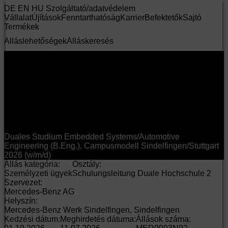
DE
EN
HU
Szolgáltató/adatvédelem
Vállalat
Újítások
Fenntarthatóság
Karrier
Befektetők
Sajtó
Termékek
Álláslehetőségek
Álláskeresés
Duales Studium Embedded Systems/Automotive
Engineering (B.Eng.), Campusmodell Sindelfingen/Stuttgart
2026 (w/m/d)
Állás kategória:
Osztály:
Személyzeti ügyek
Schulungsleitung Duale Hochschule 2
Szervezet:
Mercedes-Benz AG
Helyszín:
Mercedes-Benz Werk Sindelfingen, Sindelfingen
Kedzési dátum:
Meghirdetés dátuma:
Állások száma: