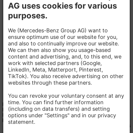
Akadálymentes munkahely
Jó tömegközlekedés
Menza, kávézó
Parkolóhely
Gyermekfelügyelet
Kapcsolat
Mercedes-Benz AG
Käsbrünnlestr.
71063 Sindelfingen
Helyszín részletei
Kerstin Poxleitner
E-Mail:
mbox-dh-stuttgart@mercedes-
benz.com
Jelentkezés