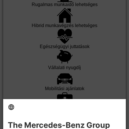
Rugalmas munkaidő lehetséges
Hibrid munkavégzés lehetséges
Egészségügyi juttatások
Vállalati nyugdíj
Mobilitási ajánlatok
Üzemi orvos