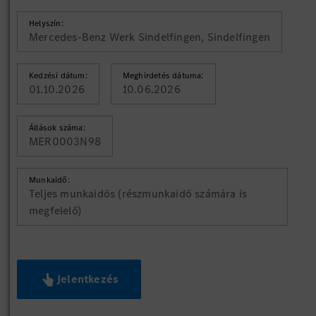
Helyszín:
Mercedes-Benz Werk Sindelfingen, Sindelfingen
Kedzési dátum:
Meghirdetés dátuma:
01.10.2026
10.06.2026
Állások száma:
MER0003N98
Munkaidő:
Teljes munkaidős (részmunkaidő számára is
megfelelő)
Jelentkezés