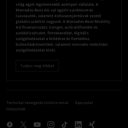
világ egyik legsikeresebb autóipari vállalata. A
Mercedes-Benz AG-val együtt a prémium és
luxusautók, valamint kishaszonjárművek vezető
globális szállítói vagyunk. A Mercedes-Benz Mobility
AG finanszírozást, lízinget, autó előfizetést és
autókölcsönzést, flottakezelést, digitális
szolgáltatásokat a töltéshez és fizetéshez,
biztosításközvetítést, valamint innovatív mobilitási
szolgáltatásokat kínál.
Tudjon meg többet
Technikai támogatás Hotline vonal
Kapcsolat
Helyszínek