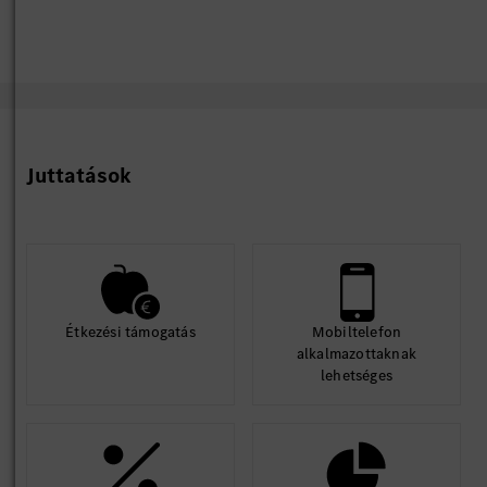
Juttatások
Étkezési támogatás
Mobiltelefon
alkalmazottaknak
lehetséges