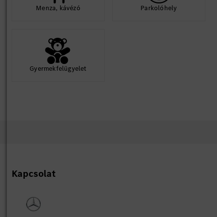
Menza, kávézó
Parkolóhely
Gyermekfelügyelet
Kapcsolat