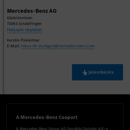
Mercedes-Benz AG
Käsbrünnlestr.
71063 Sindelfingen
Helyszín részletei
Kerstin Poxleitner
E-Mail:
mbox-dh-stuttgart@mercedes-benz.com
Jelentkezés
A Mercedes-Benz Csoport
A Mercedes-Benz Group AG (korábbi Daimler AG) a