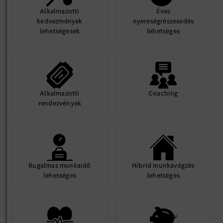
Alkalmazotti
Éves
kedvezmények
nyereségrészesedés
lehetségesek
lehetséges
Alkalmazotti
Coaching
rendezvények
Rugalmas munkaidő
Hibrid munkavégzés
lehetséges
lehetséges