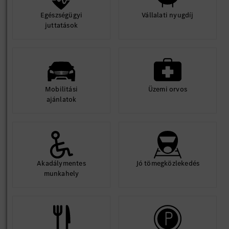
Egészségügyi
Vállalati nyugdíj
juttatások
Mobilitási
Üzemi orvos
ajánlatok
Akadálymentes
Jó tömegközlekedés
munkahely