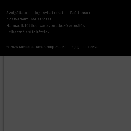
Szolgáltató
Jogi nyilatkozat
Beállítások
Adatvédelmi nyilatkozat
Harmadik fél licencére vonatkozó értesítés
Felhasználási feltételek
© 2026 Mercedes-Benz Group AG. Minden jog fenntartva.