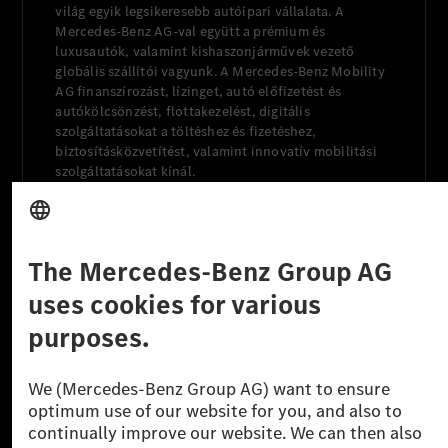
világ egyik legsikeresebb autóipari vállalata. A
Mercedes-Benz AG-val együtt a prémium és
luxusautók, valamint kishaszonjárművek vezető
globális szállítói vagyunk. A Mercedes-Benz Mobility
AG finanszírozást, lízinget, autó előfizetést és
autókölcsönzést, flottakezelést, digitális
szolgáltatásokat a töltéshez és fizetéshez,
biztosításközvetítést, valamint innovatív mobilitási
szolgáltatásokat kínál.
Tudjon meg többet
Technikai támogatás Hotline vonal
Kapcsolat
Helyszínek