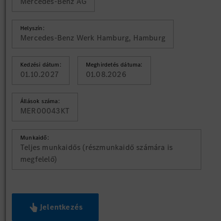
Mercedes-Benz AG
Helyszín:
Mercedes-Benz Werk Hamburg, Hamburg
Kedzési dátum:
Meghirdetés dátuma:
01.10.2027
01.08.2026
Állások száma:
MER00043KT
Munkaidő:
Teljes munkaidős (részmunkaidő számára is
megfelelő)
Jelentkezés