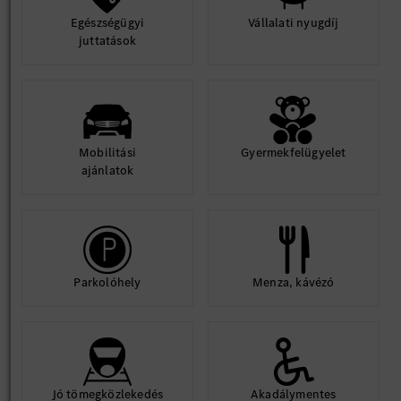
Egészségügyi
Vállalati nyugdíj
juttatások
Mobilitási
Gyermekfelügyelet
ajánlatok
Parkolóhely
Menza, kávézó
Jó tömegközlekedés
Akadálymentes