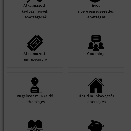
Alkalmazotti
Éves
kedvezmények
nyereségrészesedés
lehetségesek
lehetséges
Alkalmazotti
Coaching
rendezvények
Rugalmas munkaidő
Hibrid munkavégzés
lehetséges
lehetséges