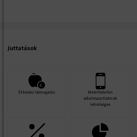
Juttatások
Étkezési támogatás
Mobiltelefon
alkalmazottaknak
lehetséges