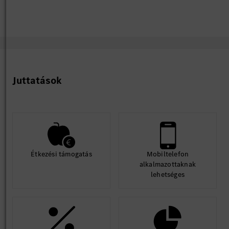
Juttatások
Étkezési támogatás
Mobiltelefon
alkalmazottaknak
lehetséges