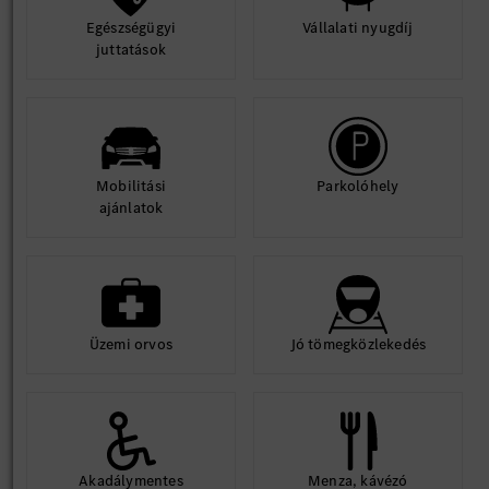
Egészségügyi
Vállalati nyugdíj
juttatások
Mobilitási
Parkolóhely
ajánlatok
Üzemi orvos
Jó tömegközlekedés
Akadálymentes
Menza, kávézó