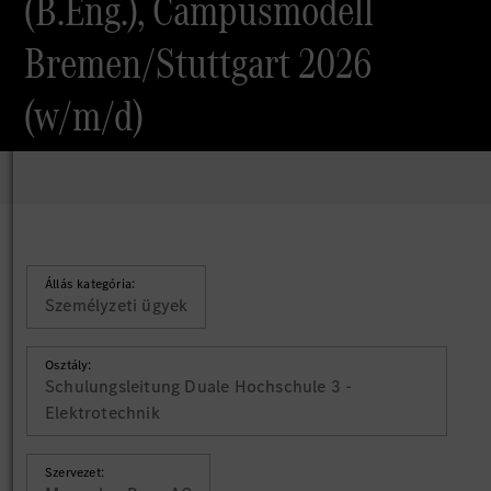
(B.Eng.), Campusmodell
Bremen/Stuttgart 2026
(w/m/d)
Állás kategória:
Személyzeti ügyek
Osztály:
Schulungsleitung Duale Hochschule 3 -
Elektrotechnik
Szervezet: