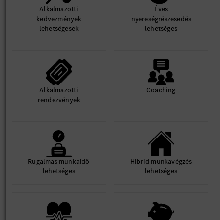
Alkalmazotti
Éves
kedvezmények
nyereségrészesedés
lehetségesek
lehetséges
Alkalmazotti
Coaching
rendezvények
Rugalmas munkaidő
Hibrid munkavégzés
lehetséges
lehetséges