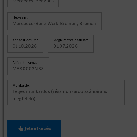
Mercedes-Benz AG
Helyszín:
Mercedes-Benz Werk Bremen, Bremen
Kedzési dátum:
Meghirdetés dátuma:
01.10.2026
01.07.2026
Állások száma:
MER0003N8Z
Munkaidő:
Teljes munkaidős (részmunkaidő számára is
megfelelő)
Jelentkezés