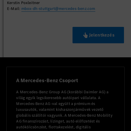
Kerstin Poxleitner
E-Mail:
mbox-dh-stuttgart@mercedes-benz.com
Jelentkezés
A Mercedes-Benz Csoport
A Mercedes-Benz Group AG (korábbi Daimler AG) a
világ egyik legsikeresebb autóipari vállalata. A
Mercedes-Benz AG-val együtt a prémium és
luxusautók, valamint kishaszonjárművek vezető
globális szállítói vagyunk. A Mercedes-Benz Mobility
AG finanszírozást, lízinget, autó előfizetést és
autókölcsönzést, flottakezelést, digitális