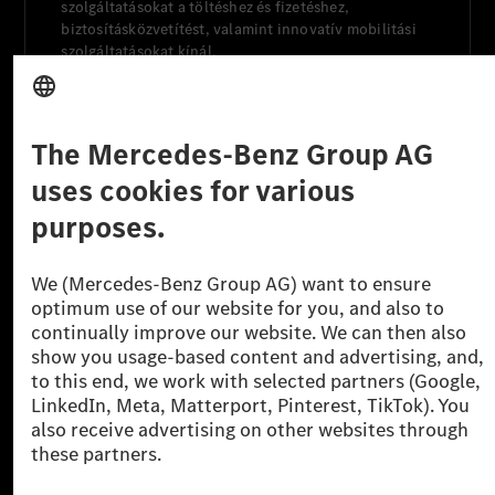
szolgáltatásokat a töltéshez és fizetéshez,
biztosításközvetítést, valamint innovatív mobilitási
szolgáltatásokat kínál.
Tudjon meg többet
Technikai támogatás Hotline vonal
Kapcsolat
Helyszínek
Szolgáltató
Jogi nyilatkozat
Beállítások
Adatvédelmi nyilatkozat
Harmadik fél licencére vonatkozó értesítés
Felhasználási feltételek