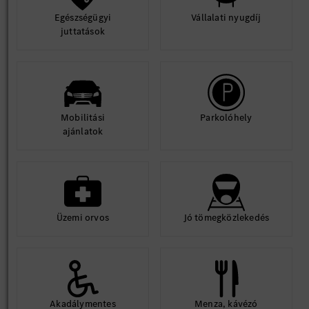
Egészségügyi
Vállalati nyugdíj
juttatások
Mobilitási
Parkolóhely
ajánlatok
Üzemi orvos
Jó tömegközlekedés
Akadálymentes
Menza, kávézó