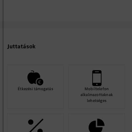
Juttatások
Étkezési támogatás
Mobiltelefon
alkalmazottaknak
lehetséges