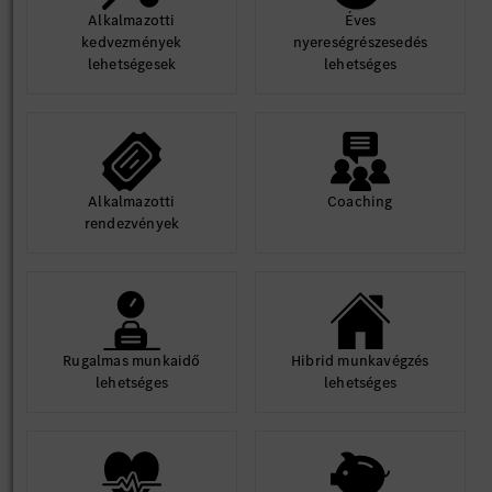
Alkalmazotti
Éves
kedvezmények
nyereségrészesedés
lehetségesek
lehetséges
Alkalmazotti
Coaching
rendezvények
Rugalmas munkaidő
Hibrid munkavégzés
lehetséges
lehetséges