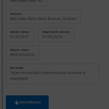
Mercedes-Benz AG
Helyszín:
Mercedes-Benz Werk Bremen, Bremen
Kedzési dátum:
Meghirdetés dátuma:
01.10.2027
01.08.2026
Állások száma:
MER00042GH
Munkaidő:
Teljes munkaidős (részmunkaidő számára is
megfelelő)
Jelentkezés