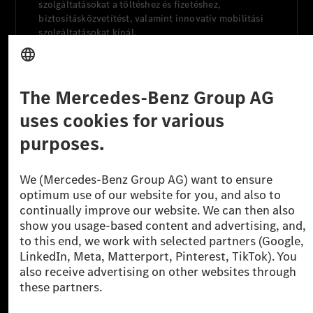
szolgáltatásokat a töltéshez és fizetéshez,
biztosításközvetítést, valamint innovatív mobilitási
szolgáltatásokat kínál.
Tudjon meg többet
Technikai támogatás Hotline vonal
Kapcsolat
Helyszínek
Szolgáltató
Jogi nyilatkozat
Beállítások
Adatvédelmi nyilatkozat
Harmadik fél licencére vonatkozó értesítés
Felhasználási feltételek