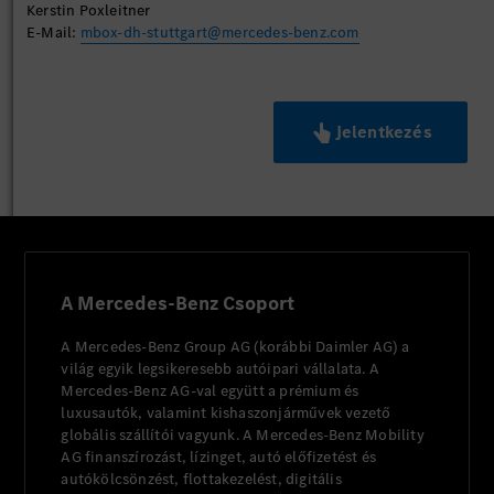
Kerstin Poxleitner
E-Mail:
mbox-dh-stuttgart@mercedes-benz.com
Jelentkezés
A Mercedes-Benz Csoport
A Mercedes-Benz Group AG (korábbi Daimler AG) a
világ egyik legsikeresebb autóipari vállalata. A
Mercedes-Benz AG-val együtt a prémium és
luxusautók, valamint kishaszonjárművek vezető
globális szállítói vagyunk. A Mercedes-Benz Mobility
AG finanszírozást, lízinget, autó előfizetést és
autókölcsönzést, flottakezelést, digitális