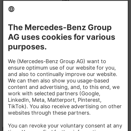
Vállalati nyugdíj
Rugalmas munkaidő lehetséges
Jó tömegközlekedés
Akadálymentes munkahely
Parkolóhely
Üzemi orvos
Kapcsolat
Mercedes-Benz Customer Solutions