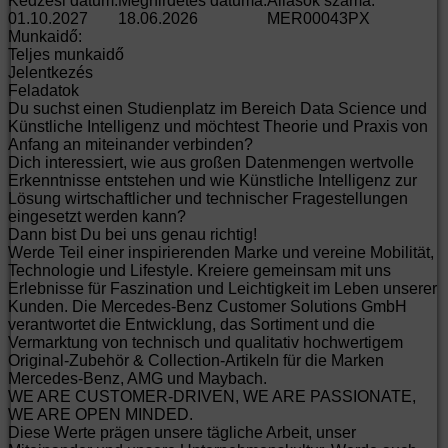
Kedzési dátum:
Meghirdetés dátuma:
Állások száma:
01.10.2027
18.06.2026
MER00043PX
Munkaidő:
Teljes munkaidő
Jelentkezés
Feladatok
Du suchst einen Studienplatz im Bereich Data Science und
Künstliche Intelligenz und möchtest Theorie und Praxis von
Anfang an miteinander verbinden?
Dich interessiert, wie aus großen Datenmengen wertvolle
Erkenntnisse entstehen und wie Künstliche Intelligenz zur
Lösung wirtschaftlicher und technischer Fragestellungen
eingesetzt werden kann?
Dann bist Du bei uns genau richtig!
Werde Teil einer inspirierenden Marke und vereine Mobilität,
Technologie und Lifestyle. Kreiere gemeinsam mit uns
Erlebnisse für Faszination und Leichtigkeit im Leben unserer
Kunden. Die Mercedes-Benz Customer Solutions GmbH
verantwortet die Entwicklung, das Sortiment und die
Vermarktung von technisch und qualitativ hochwertigem
Original-Zubehör & Collection-Artikeln für die Marken
Mercedes-Benz, AMG und Maybach.
WE ARE CUSTOMER-DRIVEN, WE ARE PASSIONATE,
WE ARE OPEN MINDED.
Diese Werte prägen unsere tägliche Arbeit, unser