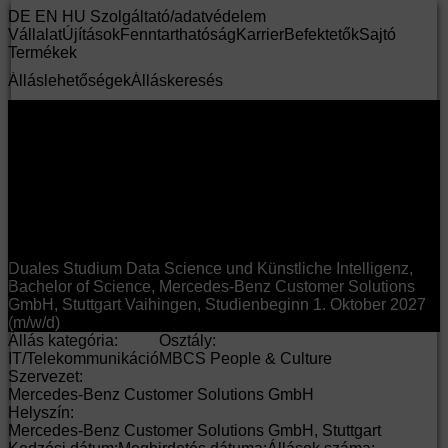
DE
EN
HU
Szolgáltató/adatvédelem
Vállalat
Újítások
Fenntarthatóság
Karrier
Befektetők
Sajtó
Termékek
Álláslehetőségek
Álláskeresés
Duales Studium Data Science und Künstliche Intelligenz,
Bachelor of Science, Mercedes-Benz Customer Solutions
GmbH, Stuttgart Vaihingen, Studienbeginn 1. Oktober 2027
(m/w/d)
Állás kategória:
Osztály:
IT/Telekommunikáció
MBCS People & Culture
Szervezet:
Mercedes-Benz Customer Solutions GmbH
Helyszín:
Mercedes-Benz Customer Solutions GmbH, Stuttgart