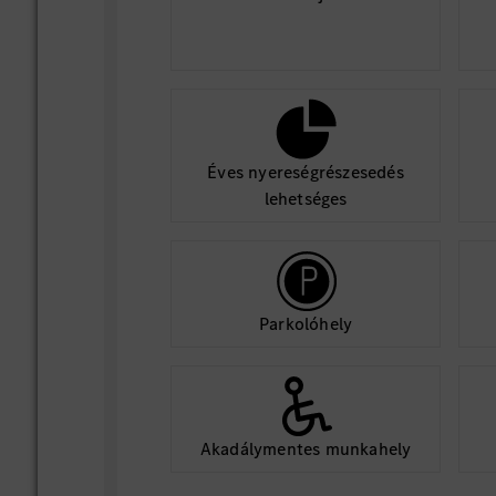
Éves nyereségrészesedés
lehetséges
Parkolóhely
Akadálymentes munkahely