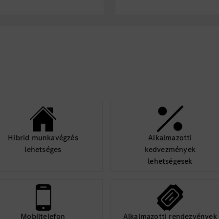
Hibrid munkavégzés
Alkalmazotti
lehetséges
kedvezmények
lehetségesek
Mobiltelefon
Alkalmazotti rendezvények