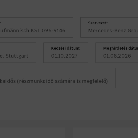
:
Szervezet:
ufmännisch KST 096-9146
Mercedes-Benz Gro
Kedzési dátum:
Meghirdetés dátu
, Stuttgart
01.10.2027
01.08.2026
kaidős (részmunkaidő számára is megfelelő)