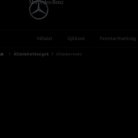
Vállalat
Újítások
Fenntarthatóság
Álláslehetőségek
Álláskeresés