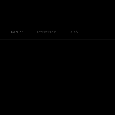
Karrier
Befektetők
Sajtó