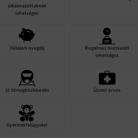
alkalmazottaknak
lehetséges
Vállalati nyugdíj
Rugalmas munkaidő
lehetséges
Jó tömegközlekedés
Üzemi orvos
Gyermekfelügyelet