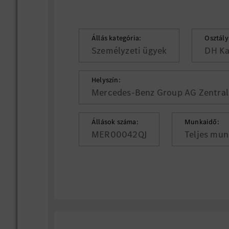
Állás kategória:
Osztály
Személyzeti ügyek
DH Ka
Helyszín:
Mercedes-Benz Group AG Zentrale
Állások száma:
Munkaidő:
MER00042QJ
Teljes mun