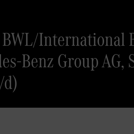
 BWL/International 
des-Benz Group AG, S
/d)