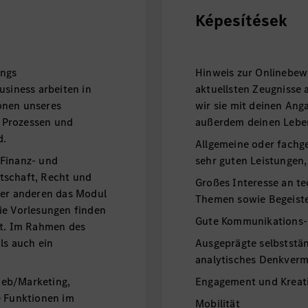
Képesítések
angs
Hinweis zur Onlinebewe
usiness arbeiten in
aktuellsten Zeugnisse
onen unseres
wir sie mit deinen Ang
 Prozessen und
außerdem deinen Lebe
d.
Allgemeine oder fachg
 Finanz- und
sehr guten Leistungen
tschaft, Recht und
Großes Interesse an te
ter anderen das Modul
Themen sowie Begeister
ie Vorlesungen finden
Gute Kommunikations-
tt. Im Rahmen des
ls auch ein
Ausgeprägte selbststän
analytisches Denkver
rieb/Marketing,
Engagement und Kreati
e Funktionen im
Mobilität