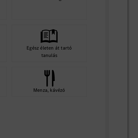
Egész életen át tartó
tanulás
Menza, kávézó