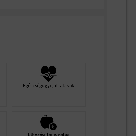
Egészségügyi juttatások
Étkezési támogatás