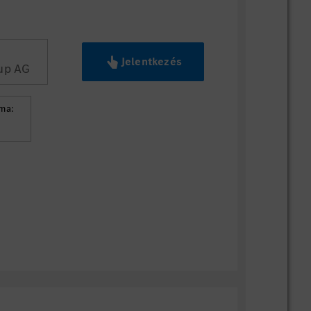
Jelentkezés
up AG
ma: