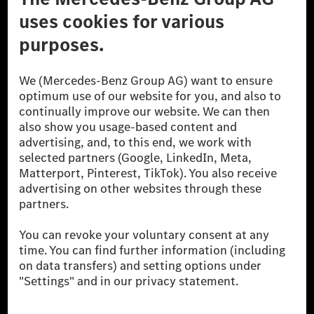
A Mercedes-Benz Csoport
A Mercedes-Benz Group AG (korábbi Daimler AG) a
világ egyik legsikeresebb autóipari vállalata. A
Mercedes-Benz AG-val együtt a prémium és
luxusautók, valamint kishaszonjárművek vezető
globális szállítói vagyunk. A Mercedes-Benz Mobility
AG finanszírozást, lízinget, autó előfizetést és
autókölcsönzést, flottakezelést, digitális
szolgáltatásokat a töltéshez és fizetéshez,
biztosításközvetítést, valamint innovatív mobilitási
szolgáltatásokat kínál.
Tudjon meg többet
Technikai támogatás Hotline vonal
Kapcsolat