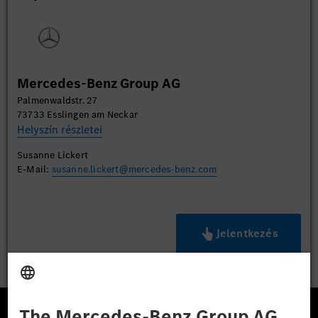
Mercedes-Benz Group AG
Palmenwaldstr. 27
73733 Esslingen am Neckar
Helyszín részletei
Susanne Lickert
E-Mail:
susanne.lickert@mercedes-benz.com
Jelentkezés