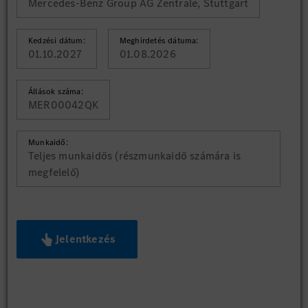
Mercedes-Benz Group AG Zentrale, Stuttgart
Kedzési dátum:
Meghirdetés dátuma:
01.10.2027
01.08.2026
Állások száma:
MER00042QK
Munkaidő:
Teljes munkaidős (részmunkaidő számára is
megfelelő)
Jelentkezés