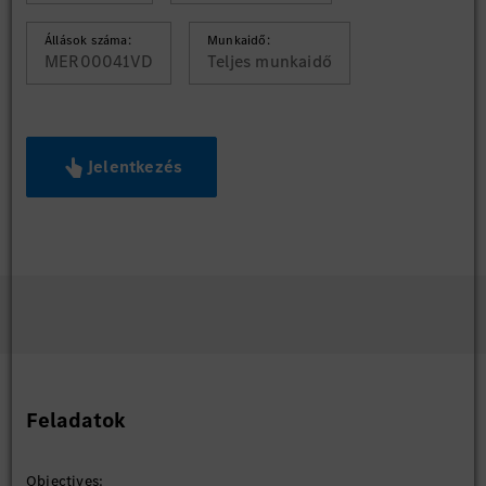
Állások száma:
Munkaidő:
MER00041VD
Teljes munkaidő
Jelentkezés
Feladatok
Objectives: