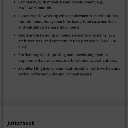
Familiarity with model-based development, e.g.,
MATLAB/Simulink.
Experience in working with requirements specifications,
function models, system interfaces, load case matrices,
and validation/release documents.
Good understanding of vehicle electrical systems, E/E
architectures, and communication protocols (CAN, LIN,
etc.).
Proficiency in interpreting and developing system
requirements, use cases, and functional specifications.
Excellent English communication skills, both written and
verbalPreferred Skills and Competencies:
Strong cross-functional collaboration skills in global and
multidisciplinary teams.
Ability to structure complex technical topics and drive
them from requirement definition to release
Proven ability to drive innovation and contribute to
technology roadmaps.
Juttatások
Well-structured working habits and ability to actively