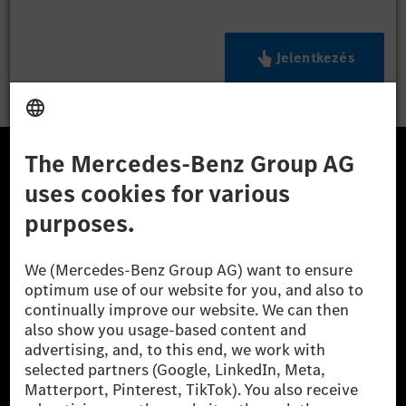
Jelentkezés
A Mercedes-Benz Csoport
A Mercedes-Benz Group AG (korábbi Daimler AG) a
világ egyik legsikeresebb autóipari vállalata. A
Mercedes-Benz AG-val együtt a prémium és
luxusautók, valamint kishaszonjárművek vezető
globális szállítói vagyunk. A Mercedes-Benz Mobility
AG finanszírozást, lízinget, autó előfizetést és
autókölcsönzést, flottakezelést, digitális
szolgáltatásokat a töltéshez és fizetéshez,
biztosításközvetítést, valamint innovatív mobilitási
szolgáltatásokat kínál.