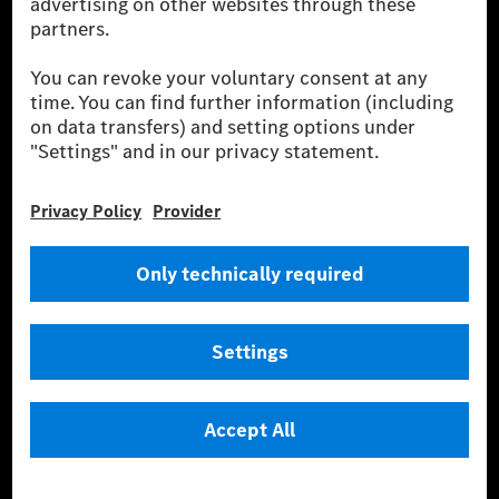
Tudjon meg többet
Technikai támogatás Hotline vonal
Kapcsolat
Helyszínek
Szolgáltató
Jogi nyilatkozat
Beállítások
Adatvédelmi nyilatkozat
Harmadik fél licencére vonatkozó értesítés
Felhasználási feltételek
© 2026 Mercedes-Benz Group AG. Minden jog fenntartva.