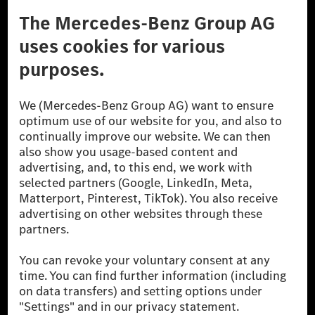
A Mercedes-Benz Csoport
A Mercedes-Benz Group AG (korábbi Daimler AG) a
világ egyik legsikeresebb autóipari vállalata. A
Mercedes-Benz AG-val együtt a prémium és
luxusautók, valamint kishaszonjárművek vezető
globális szállítói vagyunk. A Mercedes-Benz Mobility
AG finanszírozást, lízinget, autó előfizetést és
autókölcsönzést, flottakezelést, digitális
szolgáltatásokat a töltéshez és fizetéshez,
biztosításközvetítést, valamint innovatív mobilitási
szolgáltatásokat kínál.
Tudjon meg többet