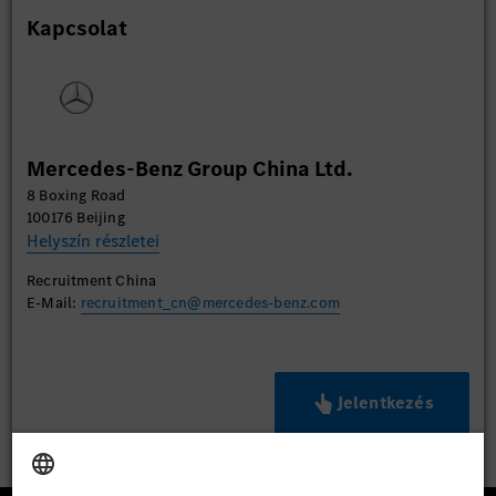
Kapcsolat
Mercedes-Benz Group China Ltd.
8 Boxing Road
100176 Beijing
Helyszín részletei
Recruitment China
E-Mail:
recruitment_cn@mercedes-benz.com
Jelentkezés