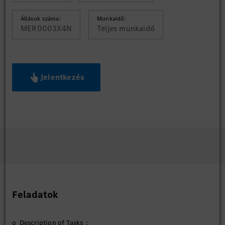
Állások száma:
Munkaidő:
MER0003X4N
Teljes munkaidő
Jelentkezés
Feladatok
o Description of Tasks：