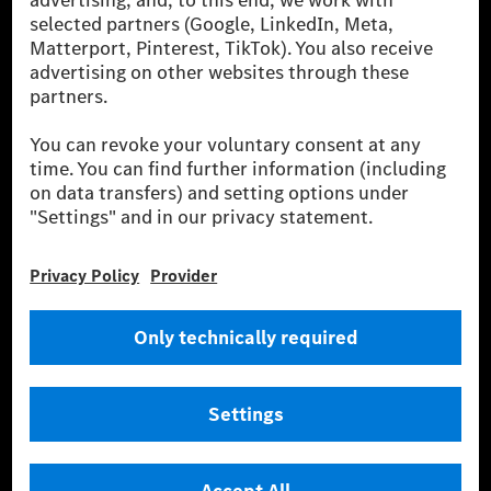
szolgáltatásokat a töltéshez és fizetéshez,
biztosításközvetítést, valamint innovatív mobilitási
szolgáltatásokat kínál.
Tudjon meg többet
Technikai támogatás Hotline vonal
Kapcsolat
Helyszínek
Szolgáltató
Jogi nyilatkozat
Beállítások
Adatvédelmi nyilatkozat
Harmadik fél licencére vonatkozó értesítés
Felhasználási feltételek