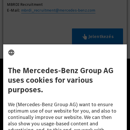
MBRDI Recruitment
E-Mail:
mbrdi_recruitment@mercedes-benz.com
Jelentkezés
A Mercedes-Benz Csoport
A Mercedes-Benz Group AG (korábbi Daimler AG) a
világ egyik legsikeresebb autóipari vállalata. A
Mercedes-Benz AG-val együtt a prémium és
luxusautók, valamint kishaszonjárművek vezető
globális szállítói vagyunk. A Mercedes-Benz Mobility
AG finanszírozást, lízinget, autó előfizetést és
autókölcsönzést, flottakezelést, digitális