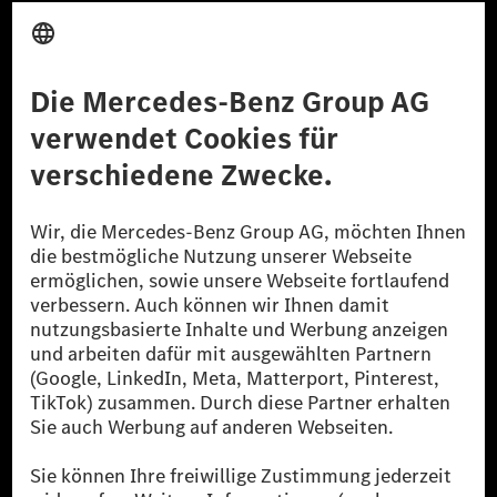
Anbieter
Rechtliche Hinweise
Einstellungen
Datenschutz
Lizenzhinweise Dritter
Barrierefreiheit
© 2026 Mercedes-Benz Group AG. Alle Rechte vorbehalten.
[1] Bilanziell CO₂-neutral bedeutet, dass nicht vermiedene oder nicht
reduzierte CO₂-Emissionen bei der Mercedes-Benz Group durch
zertifizierte Ausgleichsprojekte kompensiert werden.
[2] Renewable Charging ist ein integraler Bestandteil von MB.CHARGE
Public in Europa, den USA, Kanada und China. Sofern an der jeweiligen
Ladestation noch kein Strom aus erneuerbaren Energien vorliegt,
verwendet Renewable Charging Grünstromzertifikate*. Diese stellen
sicher, dass für Ladevorgänge über MB.CHARGE Public eine äquivalente
Strommenge aus erneuerbaren Energien ins Stromnetz eingespeist wird.
Sie stammen ausschließlich aus Wind- und Solarkraftanlagen, die jünger
als sechs Jahre sind.
* Inkl. EKOenergy Ökolabel
* Die angegebenen Werte wurden nach dem vorgeschriebenen
Messverfahren WLTP (Worldwide harmonised Light vehicles Test