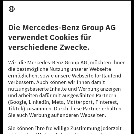
Anbieter
Rechtliche Hinweise
Einstellungen
Datenschutz
Lizenzhinweise Dritter
Barrierefreiheit
© 2026 Mercedes-Benz Group AG. Alle Rechte vorbehalten.
[1] Bilanziell CO₂-neutral bedeutet, dass nicht vermiedene oder nicht
reduzierte CO₂-Emissionen bei der Mercedes-Benz Group durch
zertifizierte Ausgleichsprojekte kompensiert werden.
[2] Renewable Charging ist ein integraler Bestandteil von MB.CHARGE
Public in Europa, den USA, Kanada und China. Sofern an der jeweiligen
Ladestation noch kein Strom aus erneuerbaren Energien vorliegt,
verwendet Renewable Charging Grünstromzertifikate*. Diese stellen
sicher, dass für Ladevorgänge über MB.CHARGE Public eine äquivalente
Strommenge aus erneuerbaren Energien ins Stromnetz eingespeist wird.
Sie stammen ausschließlich aus Wind- und Solarkraftanlagen, die jünger
als sechs Jahre sind.
* Inkl. EKOenergy Ökolabel
* Die angegebenen Werte wurden nach dem vorgeschriebenen
Messverfahren WLTP (Worldwide harmonised Light vehicles Test