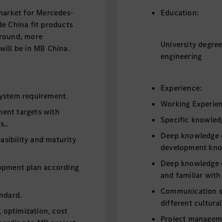
 market for Mercedes-
Education:
de China fit products
ground, more
University degre
will be in MB China.
engineering
Experience:
system requirement.
Working Experien
ent targets with
Specific knowled
s..
Deep knowledge o
easibility and maturity
development kn
Deep knowledge 
lopment plan according
and familiar wit
Communication ski
andard.
different cultur
, optimization, cost
Project manageme