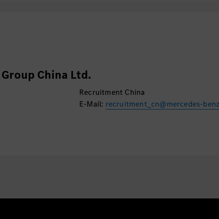
Group China Ltd.
Recruitment China
E-Mail:
recruitment_cn@mercedes-ben