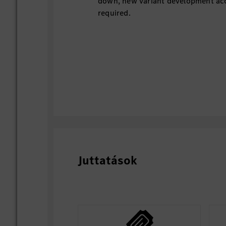
down, new variant development acc
required.
Juttatások