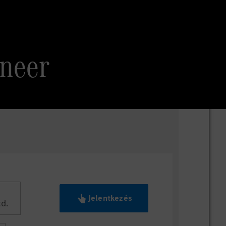
ineer
Jelentkezés
d.