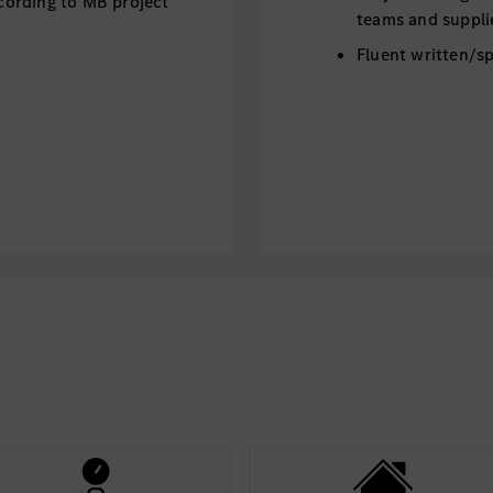
ording to MB project
teams and suppli
Fluent written/s