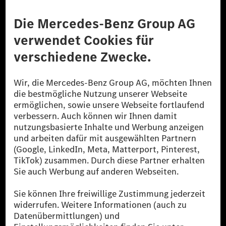
Anbieter
Rechtliche Hinweise
Einstellungen
Datenschutz
Lizenzhinweise Dritter
Barrierefreiheit
© 2026 Mercedes-Benz Group AG. Alle Rechte vorbehalten.
[1] Bilanziell CO₂-neutral bedeutet, dass nicht vermiedene oder nicht
reduzierte CO₂-Emissionen bei der Mercedes-Benz Group durch
zertifizierte Ausgleichsprojekte kompensiert werden.
[2] Renewable Charging ist ein integraler Bestandteil von MB.CHARGE
Public in Europa, den USA, Kanada und China. Sofern an der jeweiligen
Ladestation noch kein Strom aus erneuerbaren Energien vorliegt,
verwendet Renewable Charging Grünstromzertifikate*. Diese stellen
sicher, dass für Ladevorgänge über MB.CHARGE Public eine äquivalente
Strommenge aus erneuerbaren Energien ins Stromnetz eingespeist wird.
Sie stammen ausschließlich aus Wind- und Solarkraftanlagen, die jünger
als sechs Jahre sind.
* Inkl. EKOenergy Ökolabel
* Die angegebenen Werte wurden nach dem vorgeschriebenen
Messverfahren WLTP (Worldwide harmonised Light vehicles Test