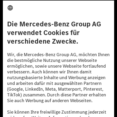
Anbieter
Rechtliche Hinweise
Einstellungen
Datenschutz
Lizenzhinweise Dritter
Barrierefreiheit
© 2026 Mercedes-Benz Group AG. Alle Rechte vorbehalten.
[1] Bilanziell CO₂-neutral bedeutet, dass nicht vermiedene oder nicht
reduzierte CO₂-Emissionen bei der Mercedes-Benz Group durch
zertifizierte Ausgleichsprojekte kompensiert werden.
[2] Renewable Charging ist ein integraler Bestandteil von MB.CHARGE
Public in Europa, den USA, Kanada und China. Sofern an der jeweiligen
Ladestation noch kein Strom aus erneuerbaren Energien vorliegt,
verwendet Renewable Charging Grünstromzertifikate*. Diese stellen
sicher, dass für Ladevorgänge über MB.CHARGE Public eine äquivalente
Strommenge aus erneuerbaren Energien ins Stromnetz eingespeist wird.
Sie stammen ausschließlich aus Wind- und Solarkraftanlagen, die jünger
als sechs Jahre sind.
* Inkl. EKOenergy Ökolabel
* Die angegebenen Werte wurden nach dem vorgeschriebenen
Messverfahren WLTP (Worldwide harmonised Light vehicles Test