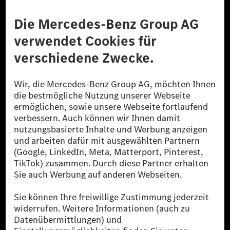
Anbieter
Rechtliche Hinweise
Einstellungen
Datenschutz
Lizenzhinweise Dritter
Barrierefreiheit
© 2026 Mercedes-Benz Group AG. Alle Rechte vorbehalten.
[1] Bilanziell CO₂-neutral bedeutet, dass nicht vermiedene oder nicht
reduzierte CO₂-Emissionen bei der Mercedes-Benz Group durch
zertifizierte Ausgleichsprojekte kompensiert werden.
[2] Renewable Charging ist ein integraler Bestandteil von MB.CHARGE
Public in Europa, den USA, Kanada und China. Sofern an der jeweiligen
Ladestation noch kein Strom aus erneuerbaren Energien vorliegt,
verwendet Renewable Charging Grünstromzertifikate*. Diese stellen
sicher, dass für Ladevorgänge über MB.CHARGE Public eine äquivalente
Strommenge aus erneuerbaren Energien ins Stromnetz eingespeist wird.
Sie stammen ausschließlich aus Wind- und Solarkraftanlagen, die jünger
als sechs Jahre sind.
* Inkl. EKOenergy Ökolabel
* Die angegebenen Werte wurden nach dem vorgeschriebenen
Messverfahren WLTP (Worldwide harmonised Light vehicles Test