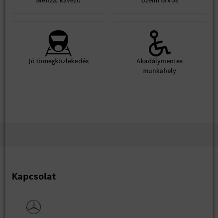
Menza, kávézó
Üzemi orvos
Jó tömegközlekedés
Akadálymentes
munkahely
Kapcsolat