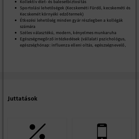
Kollektív élet- és balesetbiztosítás
Sportolási lehetőségek (Kecskeméti Fürdő, kecskeméti és
Kecskemét környéki edzőtermek)
Étkezési lehetőség minden gyár részlegben a kollégák
számára
Széles választékú, modern, kényelmes munkaruha
Egészségmegőrző intézkedések (vállalati pszichológus,
egészséghónap: influenza elleni oltás, egészségnevelő,
prevenciós előadások)
Az innovatív és kreatív ötletek megvalósítását elismerjük
és jutalmazzuk
*A fent felsorolt elemek a munkáltató szabályzatában
meghatározott feltételek szerint vehetőek igénybe.
Stabil munkahely, szakmai fejlődés és kimagasló juttatási
Juttatások
csomag - ezeket biztosítja számodra a kecskeméti Mercedes-
Benz Gyár.
Hasznosítsd nálunk tudásod és szakmai tapasztalatod, és
csatlakozz folyamatosan bővülő csapatunkhoz!
Amennyiben hirdetésünk felkeltette érdeklődésed, regisztrálj
jelölti adatbázisunkba és töltsd fel szakmai önéletrajzod!