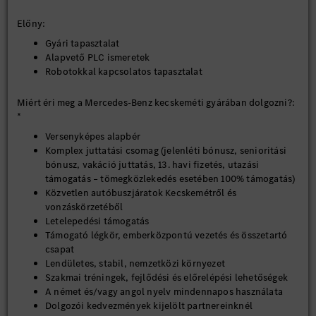
Előny:
Gyári tapasztalat
Alapvető PLC ismeretek
Robotokkal kapcsolatos tapasztalat
Miért éri meg a Mercedes-Benz kecskeméti gyárában dolgozni?:
*
Versenyképes alapbér
Komplex juttatási csomag (jelenléti bónusz, senioritási
bónusz, vakáció juttatás, 13. havi fizetés, utazási
támogatás – tömegközlekedés esetében 100% támogatás)
Közvetlen autóbuszjáratok Kecskemétről és
vonzáskörzetéből
Letelepedési támogatás
Támogató légkör, emberközpontú vezetés és összetartó
csapat
Lendületes, stabil, nemzetközi környezet
Szakmai tréningek, fejlődési és előrelépési lehetőségek
A német és/vagy angol nyelv mindennapos használata
Dolgozói kedvezmények kijelölt partnereinknél