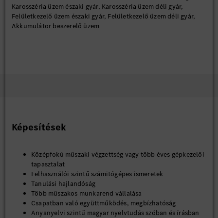
Karosszéria üzem északi gyár, Karosszéria üzem déli gyár,
Felületkezelő üzem északi gyár, Felületkezelő üzem déli gyár,
Akkumulátor beszerelő üzem
Képesítések
Középfokú műszaki végzettség vagy több éves gépkezelői
tapasztalat
Felhasználói szintű számitógépes ismeretek
Tanulási hajlandóság
Több műszakos munkarend vállalása
Csapatban való együttműködés, megbízhatóság
Anyanyelvi szintű magyar nyelvtudás szóban és írásban