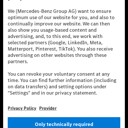
világ egyik legsikeresebb autóipari vállalata. A
Mercedes-Benz AG-val együtt a prémium és
luxusautók, valamint kishaszonjárművek vezető
globális szállítói vagyunk. A Mercedes-Benz Mobility
AG finanszírozást, lízinget, autó előfizetést és
autókölcsönzést, flottakezelést, digitális
szolgáltatásokat a töltéshez és fizetéshez,
biztosításközvetítést, valamint innovatív mobilitási
szolgáltatásokat kínál.
Tudjon meg többet
Technikai támogatás Hotline vonal
Kapcsolat
Helyszínek