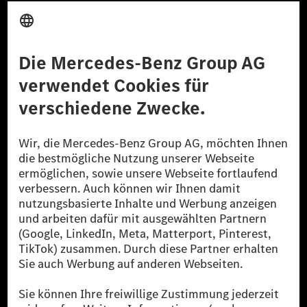
Anbieter
Rechtliche Hinweise
Einstellungen
Datenschutz
Lizenzhinweise Dritter
Barrierefreiheit
© 2026 Mercedes-Benz Group AG. Alle Rechte vorbehalten.
[1] Bilanziell CO₂-neutral bedeutet, dass nicht vermiedene oder nicht
reduzierte CO₂-Emissionen bei der Mercedes-Benz Group durch
zertifizierte Ausgleichsprojekte kompensiert werden.
[2] Renewable Charging ist ein integraler Bestandteil von MB.CHARGE
Public in Europa, den USA, Kanada und China. Sofern an der jeweiligen
Ladestation noch kein Strom aus erneuerbaren Energien vorliegt,
verwendet Renewable Charging Grünstromzertifikate*. Diese stellen
sicher, dass für Ladevorgänge über MB.CHARGE Public eine äquivalente
Strommenge aus erneuerbaren Energien ins Stromnetz eingespeist wird.
Sie stammen ausschließlich aus Wind- und Solarkraftanlagen, die jünger
als sechs Jahre sind.
* Inkl. EKOenergy Ökolabel
* Die angegebenen Werte wurden nach dem vorgeschriebenen
Messverfahren WLTP (Worldwide harmonised Light vehicles Test