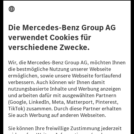
Anbieter
Rechtliche Hinweise
Einstellungen
Datenschutz
Lizenzhinweise Dritter
Barrierefreiheit
© 2026 Mercedes-Benz Group AG. Alle Rechte vorbehalten.
[1] Bilanziell CO₂-neutral bedeutet, dass nicht vermiedene oder nicht
reduzierte CO₂-Emissionen bei der Mercedes-Benz Group durch
zertifizierte Ausgleichsprojekte kompensiert werden.
[2] Renewable Charging ist ein integraler Bestandteil von MB.CHARGE
Public in Europa, den USA, Kanada und China. Sofern an der jeweiligen
Ladestation noch kein Strom aus erneuerbaren Energien vorliegt,
verwendet Renewable Charging Grünstromzertifikate*. Diese stellen
sicher, dass für Ladevorgänge über MB.CHARGE Public eine äquivalente
Strommenge aus erneuerbaren Energien ins Stromnetz eingespeist wird.
Sie stammen ausschließlich aus Wind- und Solarkraftanlagen, die jünger
als sechs Jahre sind.
* Inkl. EKOenergy Ökolabel
* Die angegebenen Werte wurden nach dem vorgeschriebenen
Messverfahren WLTP (Worldwide harmonised Light vehicles Test