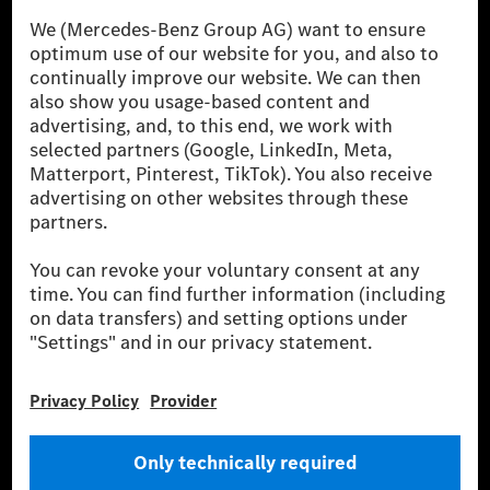
világ egyik legsikeresebb autóipari vállalata. A
Mercedes-Benz AG-val együtt a prémium és
luxusautók, valamint kishaszonjárművek vezető
globális szállítói vagyunk. A Mercedes-Benz Mobility
AG finanszírozást, lízinget, autó előfizetést és
autókölcsönzést, flottakezelést, digitális
szolgáltatásokat a töltéshez és fizetéshez,
biztosításközvetítést, valamint innovatív mobilitási
szolgáltatásokat kínál.
Tudjon meg többet
Technikai támogatás Hotline vonal
Kapcsolat
Helyszínek