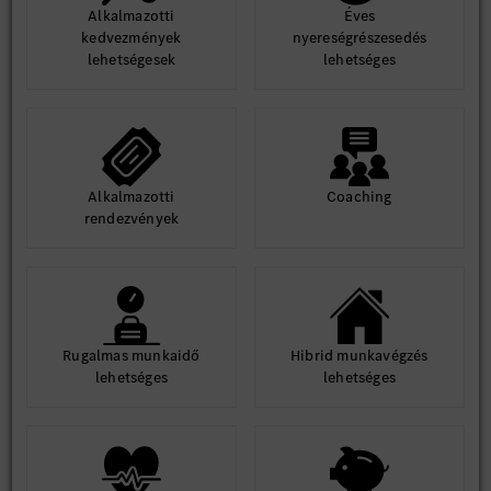
Alkalmazotti
Éves
kedvezmények
nyereségrészesedés
lehetségesek
lehetséges
Alkalmazotti
Coaching
rendezvények
Rugalmas munkaidő
Hibrid munkavégzés
lehetséges
lehetséges