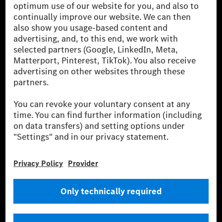
luxusautók, valamint kishaszonjárművek vezető
globális szállítói vagyunk. A Mercedes-Benz Mobility
AG finanszírozást, lízinget, autó előfizetést és
autókölcsönzést, flottakezelést, digitális
szolgáltatásokat a töltéshez és fizetéshez,
biztosításközvetítést, valamint innovatív mobilitási
szolgáltatásokat kínál.
Tudjon meg többet
Technikai támogatás Hotline vonal
Kapcsolat
Helyszínek
Szolgáltató
Jogi nyilatkozat
Beállítások