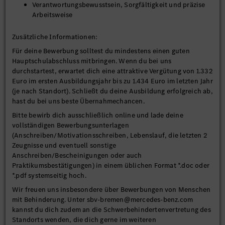
Verantwortungsbewusstsein, Sorgfältigkeit und präzise
Arbeitsweise
Zusätzliche Informationen:
Für deine Bewerbung solltest du mindestens einen guten
Hauptschulabschluss mitbringen. Wenn du bei uns
durchstartest, erwartet dich eine attraktive Vergütung von 1.332
Euro im ersten Ausbildungsjahr bis zu 1.434 Euro im letzten Jahr
(je nach Standort). Schließt du deine Ausbildung erfolgreich ab,
hast du bei uns beste Übernahmechancen.
Bitte bewirb dich ausschließlich online und lade deine
vollständigen Bewerbungsunterlagen
(Anschreiben/Motivationsschreiben, Lebenslauf, die letzten 2
Zeugnisse und eventuell sonstige
Anschreiben/Bescheinigungen oder auch
Praktikumsbestätigungen) in einem üblichen Format *.doc oder
*.pdf systemseitig hoch.
Wir freuen uns insbesondere über Bewerbungen von Menschen
mit Behinderung. Unter sbv-bremen@mercedes-benz.com
kannst du dich zudem an die Schwerbehindertenvertretung des
Standorts wenden, die dich gerne im weiteren