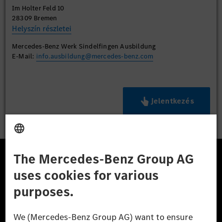
Im Holter Feld 10
28309 Bremen
Helyszín részletei
Mercedes-Benz Werk Sindelfingen Ausbildung
E-Mail:
info.ausbildung@mercedes-benz.com
Jelentkezés
A Mercedes-Benz Csoport
A Mercedes-Benz Group AG (korábbi Daimler AG) a
világ egyik legsikeresebb autóipari vállalata. A
Mercedes-Benz AG-val együtt a prémium és