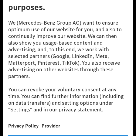
A Mercedes-Benz Group AG (korábbi Daimler AG) a
világ egyik legsikeresebb autóipari vállalata. A
Mercedes-Benz AG-val együtt a prémium és
luxusautók, valamint kishaszonjárművek vezető
globális szállítói vagyunk. A Mercedes-Benz Mobility
AG finanszírozást, lízinget, autó előfizetést és
autókölcsönzést, flottakezelést, digitális
szolgáltatásokat a töltéshez és fizetéshez,
biztosításközvetítést, valamint innovatív mobilitási
szolgáltatásokat kínál.
Tudjon meg többet
Technikai támogatás Hotline vonal
Kapcsolat
Helyszínek