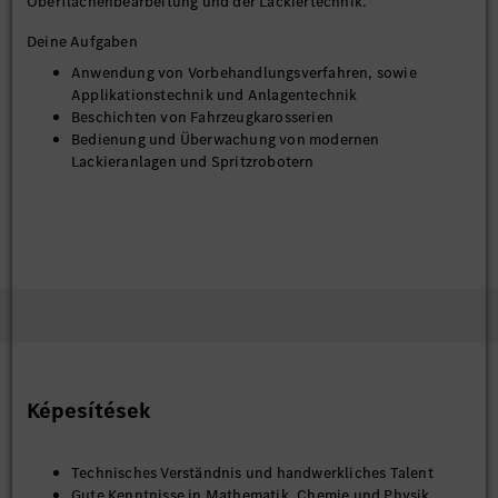
Oberflächenbearbeitung und der Lackiertechnik.
Deine Aufgaben
Anwendung von Vorbehandlungsverfahren, sowie
Applikationstechnik und Anlagentechnik
Beschichten von Fahrzeugkarosserien
Bedienung und Überwachung von modernen
Lackieranlagen und Spritzrobotern
Képesítések
Technisches Verständnis und handwerkliches Talent
Gute Kenntnisse in Mathematik, Chemie und Physik