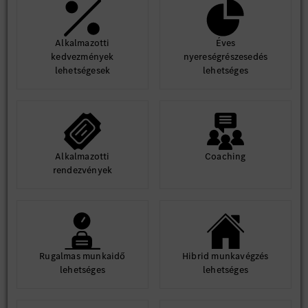
Alkalmazotti
Éves
kedvezmények
nyereségrészesedés
lehetségesek
lehetséges
Alkalmazotti
Coaching
rendezvények
Rugalmas munkaidő
Hibrid munkavégzés
lehetséges
lehetséges