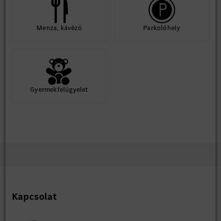
Menza, kávézó
Parkolóhely
Gyermekfelügyelet
Kapcsolat