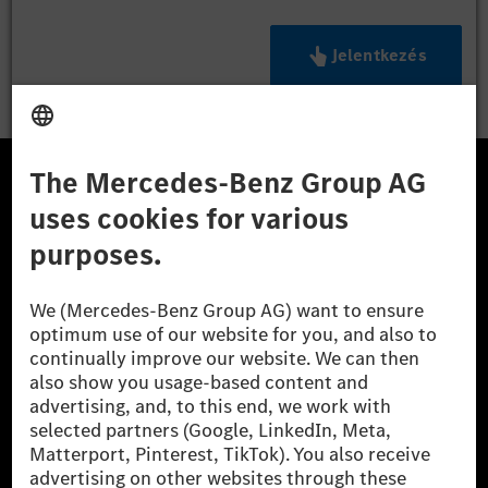
Jelentkezés
A Mercedes-Benz Csoport
A Mercedes-Benz Group AG (korábbi Daimler AG) a
világ egyik legsikeresebb autóipari vállalata. A
Mercedes-Benz AG-val együtt a prémium és
luxusautók, valamint kishaszonjárművek vezető
globális szállítói vagyunk. A Mercedes-Benz Mobility
AG finanszírozást, lízinget, autó előfizetést és
autókölcsönzést, flottakezelést, digitális
szolgáltatásokat a töltéshez és fizetéshez,
biztosításközvetítést, valamint innovatív mobilitási
szolgáltatásokat kínál.