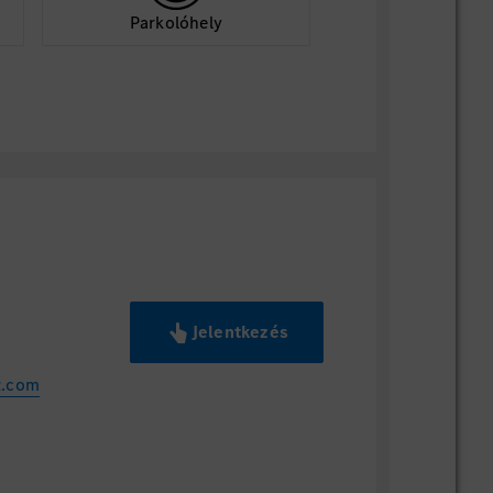
Parkolóhely
Jelentkezés
z.com