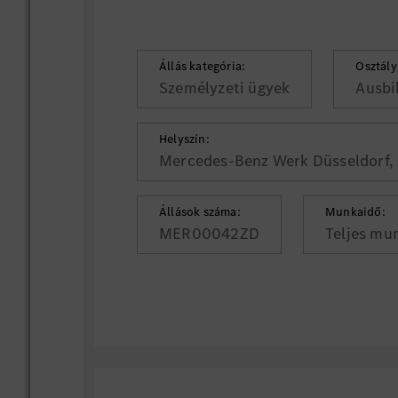
Állás kategória:
Osztály
Személyzeti ügyek
Ausbi
Helyszín:
Mercedes-Benz Werk Düsseldorf, 
Állások száma:
Munkaidő:
MER00042ZD
Teljes mu