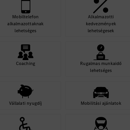
Mobiltelefon
Alkalmazotti
alkalmazottaknak
kedvezmények
lehetséges
lehetségesek
Coaching
Rugalmas munkaidő
lehetséges
Vállalati nyugdíj
Mobilitási ajánlatok