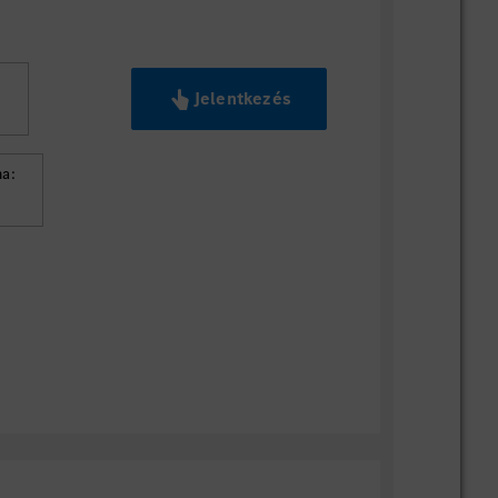
Jelentkezés
G
a: