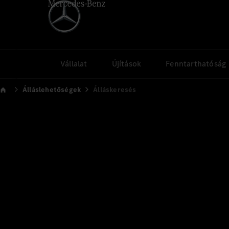
Vállalat
Újítások
Fenntarthatóság
Álláslehetőségek
Álláskeresés