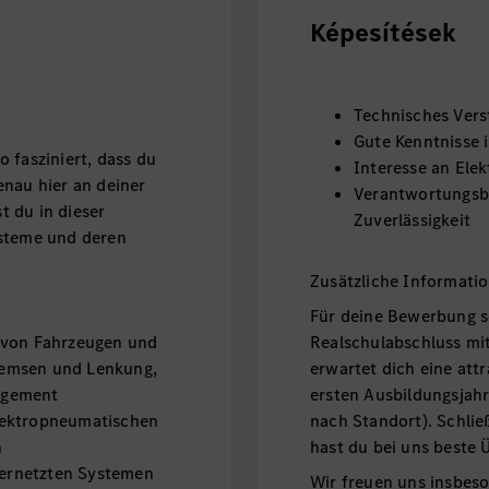
Képesítések
Technisches Vers
Gute Kenntnisse 
 fasziniert, dass du
Interesse an Ele
enau hier an deiner
Verantwortungsbe
 du in dieser
Zuverlässigkeit
ysteme und deren
Zusätzliche Informati
Für deine Bewerbung s
 von Fahrzeugen und
Realschulabschluss mit
remsen und Lenkung,
erwartet dich eine att
agement
ersten Ausbildungsjahr 
lektropneumatischen
nach Standort). Schlie
n
hast du bei uns beste
ernetzten Systemen
Wir freuen uns insbe