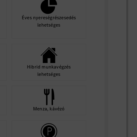
Éves nyereségrészesedés
lehetséges
Hibrid munkavégzés
lehetséges
Menza, kávézó