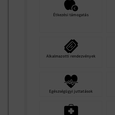
Étkezési támogatás
Alkalmazotti rendezvények
Egészségügyi juttatások