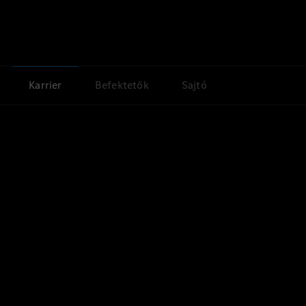
Karrier
Befektetők
Sajtó