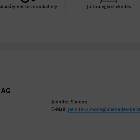
Akadálymentes munkahely
Jó tömegközlekedés
 AG
Jennifer Simons
E-Mail:
jennifer.simons@mercedes-ben