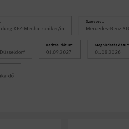
:
Szervezet:
ldung KFZ-Mechatroniker/in
Mercedes-Benz A
Kedzési dátum:
Meghirdetés dátum
Düsseldorf
01.09.2027
01.08.2026
nkaidő