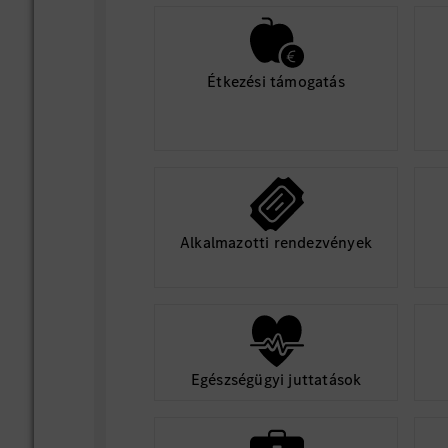
Étkezési támogatás
Alkalmazotti rendezvények
Egészségügyi juttatások