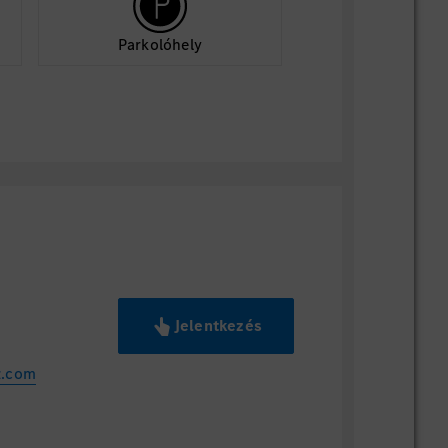
Parkolóhely
Jelentkezés
z.com