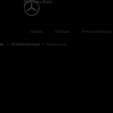
Vállalat
Újítások
Fenntarthatóság
Álláslehetőségek
Álláskeresés