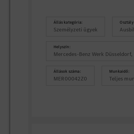
Állás kategória:
Osztály
Személyzeti ügyek
Ausbi
Helyszín:
Mercedes-Benz Werk Düsseldorf, 
Állások száma:
Munkaidő:
MER00042Z0
Teljes mu