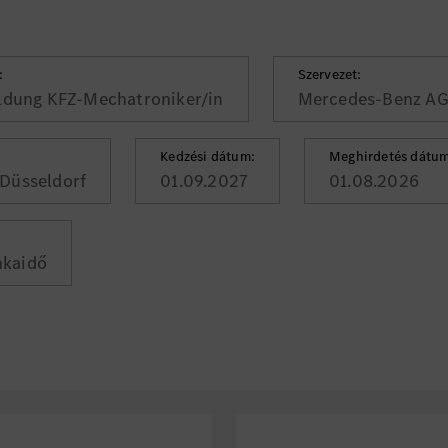
:
Szervezet:
ldung KFZ-Mechatroniker/in
Mercedes-Benz A
Kedzési dátum:
Meghirdetés dátum
Düsseldorf
01.09.2027
01.08.2026
nkaidő