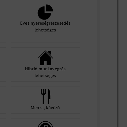
Éves nyereségrészesedés
lehetséges
Hibrid munkavégzés
lehetséges
Menza, kávézó