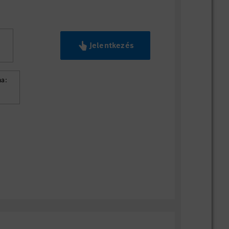
Jelentkezés
G
a: