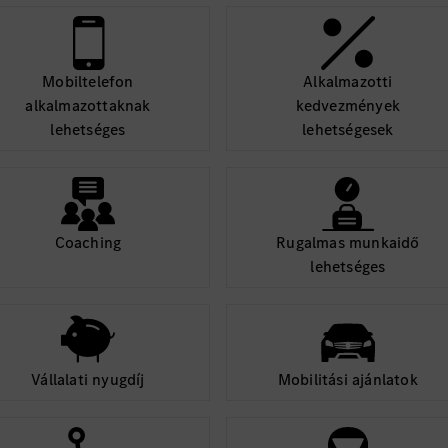
Mobiltelefon
Alkalmazotti
alkalmazottaknak
kedvezmények
lehetséges
lehetségesek
Coaching
Rugalmas munkaidő
lehetséges
Vállalati nyugdíj
Mobilitási ajánlatok