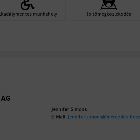
Akadálymentes munkahely
Jó tömegközlekedés
 AG
Jennifer Simons
E-Mail:
jennifer.simons@mercedes-ben