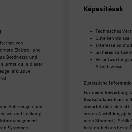
Képesítések
g
Technisches Vers
Gute Kenntnisse 
lternativen
Interesse an mo
rnste Elektro- und
Sicheres Farbse
eue Bordnetze und
Verantwortungsbe
 lernst du in dieser
Arbeitsweise
euge, inklusive
und
Zusätzliche Informati
Für deine Bewerbung s
Realschulabschluss mit
 von Fahrzeugen und
erwartet dich eine att
remsen und Lenkung,
ersten Ausbildungsjahr 
 Motormanagement
nach Standort). Schlie
ten Systemen,
hast du bei uns beste