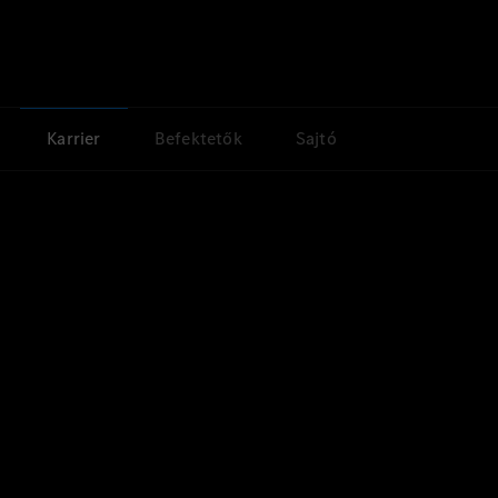
Karrier
Befektetők
Sajtó