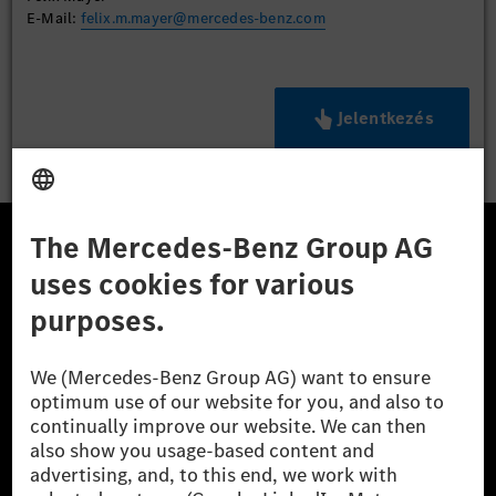
E-Mail:
felix.m.mayer@mercedes-benz.com
Jelentkezés
A Mercedes-Benz Csoport
A Mercedes-Benz Group AG (korábbi Daimler AG) a
világ egyik legsikeresebb autóipari vállalata. A
Mercedes-Benz AG-val együtt a prémium és
luxusautók, valamint kishaszonjárművek vezető
globális szállítói vagyunk. A Mercedes-Benz Mobility
AG finanszírozást, lízinget, autó előfizetést és
autókölcsönzést, flottakezelést, digitális
szolgáltatásokat a töltéshez és fizetéshez,