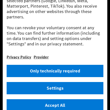
biztosításközvetítést, valamint innovatív mobilitási
szolgáltatásokat kínál.
Tudjon meg többet
Technikai támogatás Hotline vonal
Kapcsolat
Helyszínek
Szolgáltató
Jogi nyilatkozat
Beállítások
Adatvédelmi nyilatkozat
Harmadik fél licencére vonatkozó értesítés
Felhasználási feltételek