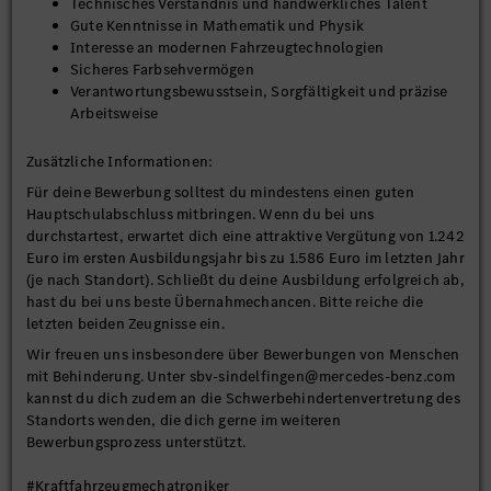
Technisches Verständnis und handwerkliches Talent
Gute Kenntnisse in Mathematik und Physik
Interesse an modernen Fahrzeugtechnologien
Sicheres Farbsehvermögen
Verantwortungsbewusstsein, Sorgfältigkeit und präzise
Arbeitsweise
Zusätzliche Informationen:
Für deine Bewerbung solltest du mindestens einen guten
Hauptschulabschluss mitbringen. Wenn du bei uns
durchstartest, erwartet dich eine attraktive Vergütung von 1.242
Euro im ersten Ausbildungsjahr bis zu 1.586 Euro im letzten Jahr
(je nach Standort). Schließt du deine Ausbildung erfolgreich ab,
hast du bei uns beste Übernahmechancen. Bitte reiche die
letzten beiden Zeugnisse ein.
Wir freuen uns insbesondere über Bewerbungen von Menschen
mit Behinderung. Unter sbv-sindelfingen@mercedes-benz.com
kannst du dich zudem an die Schwerbehindertenvertretung des
Standorts wenden, die dich gerne im weiteren
Bewerbungsprozess unterstützt.
#Kraftfahrzeugmechatroniker