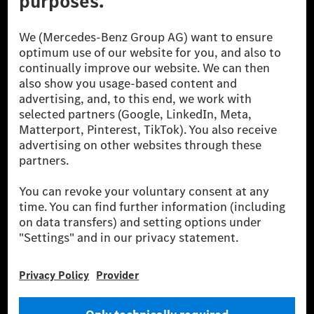
A Mercedes-Benz Group AG (korábbi Daimler AG) a
világ egyik legsikeresebb autóipari vállalata. A
Mercedes-Benz AG-val együtt a prémium és
luxusautók, valamint kishaszonjárművek vezető
globális szállítói vagyunk. A Mercedes-Benz Mobility
AG finanszírozást, lízinget, autó előfizetést és
autókölcsönzést, flottakezelést, digitális
szolgáltatásokat a töltéshez és fizetéshez,
biztosításközvetítést, valamint innovatív mobilitási
szolgáltatásokat kínál.
Tudjon meg többet
Technikai támogatás Hotline vonal
Kapcsolat
Helyszínek