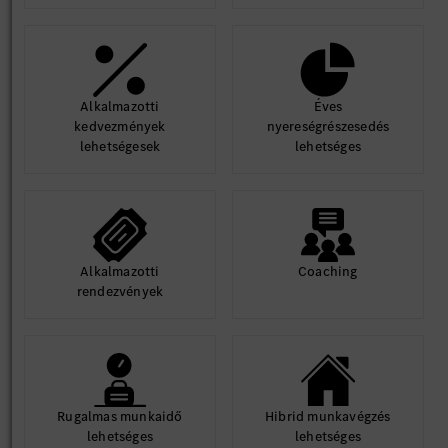
Alkalmazotti
Éves
kedvezmények
nyereségrészesedés
lehetségesek
lehetséges
Alkalmazotti
Coaching
rendezvények
Rugalmas munkaidő
Hibrid munkavégzés
lehetséges
lehetséges