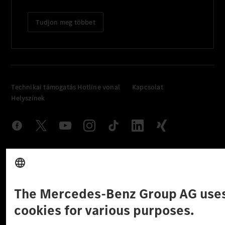
Tudjon meg többet
Technikai támogatás Hotline vonal
Kapcsolat
Helyszínek
Szolgáltató
Jogi nyilatkozat
Beállítások
Adatvédelmi nyilatkozat
Harmadik fél licencére vonatkozó értesítés
Felhasználási feltételek
© 2026 Mercedes-Benz Group AG. Minden jog fenntartva.