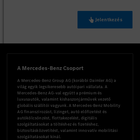
Jelentkezés
A Mercedes-Benz Csoport
A Mercedes-Benz Group AG (korábbi Daimler AG) a
világ egyik legsikeresebb autóipari vállalata. A
Mercedes-Benz AG-val együtt a prémium és
luxusautók, valamint kishaszonjárművek vezető
globális szállítói vagyunk. A Mercedes-Benz Mobility
AG finanszírozást, lízinget, autó előfizetést és
autókölcsönzést, flottakezelést, digitális
szolgáltatásokat a töltéshez és fizetéshez,
biztosításközvetítést, valamint innovatív mobilitási
szolgáltatásokat kínál.