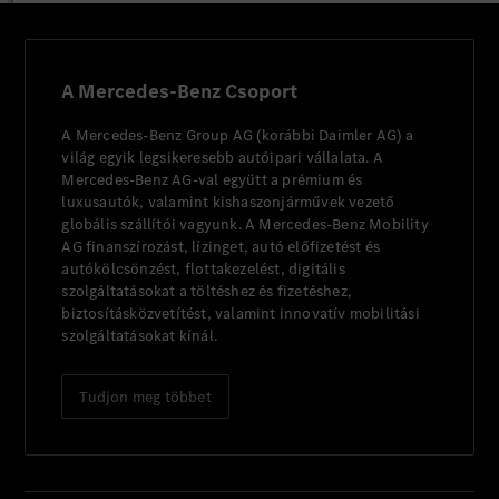
A Mercedes-Benz Csoport
A Mercedes-Benz Group AG (korábbi Daimler AG) a
világ egyik legsikeresebb autóipari vállalata. A
Mercedes-Benz AG-val együtt a prémium és
luxusautók, valamint kishaszonjárművek vezető
globális szállítói vagyunk. A Mercedes-Benz Mobility
AG finanszírozást, lízinget, autó előfizetést és
autókölcsönzést, flottakezelést, digitális
szolgáltatásokat a töltéshez és fizetéshez,
biztosításközvetítést, valamint innovatív mobilitási
szolgáltatásokat kínál.
Tudjon meg többet