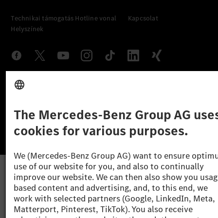
Technikai támogatás Hotline vonal
Kapcsolat
Helyszínek
Szolgáltató
Jogi nyilatkozat
Beállítások
Adatvédelmi nyilatkozat
Harmadik fél licencére vonatkozó értesítés
Felhasználási feltételek
© 2026 Mercedes-Benz Group AG. Minden jog fenntartva.