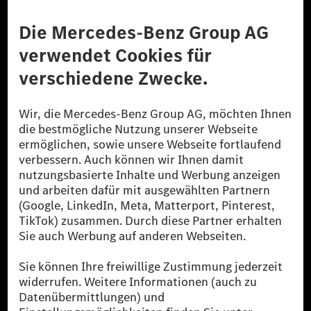
Anbieter
Rechtliche Hinweise
Einstellungen
Datenschutz
Lizenzhinweise Dritter
Barrierefreiheit
© 2026 Mercedes-Benz Group AG. Alle Rechte vorbehalten.
[1] Bilanziell CO₂-neutral bedeutet, dass nicht vermiedene oder nicht
reduzierte CO₂-Emissionen bei der Mercedes-Benz Group durch
zertifizierte Ausgleichsprojekte kompensiert werden.
[2] Renewable Charging ist ein integraler Bestandteil von MB.CHARGE
Public in Europa, den USA, Kanada und China. Sofern an der jeweiligen
Ladestation noch kein Strom aus erneuerbaren Energien vorliegt,
verwendet Renewable Charging Grünstromzertifikate*. Diese stellen
sicher, dass für Ladevorgänge über MB.CHARGE Public eine äquivalente
Strommenge aus erneuerbaren Energien ins Stromnetz eingespeist wird.
Sie stammen ausschließlich aus Wind- und Solarkraftanlagen, die jünger
als sechs Jahre sind.
* Inkl. EKOenergy Ökolabel
* Die angegebenen Werte wurden nach dem vorgeschriebenen
Messverfahren WLTP (Worldwide harmonised Light vehicles Test