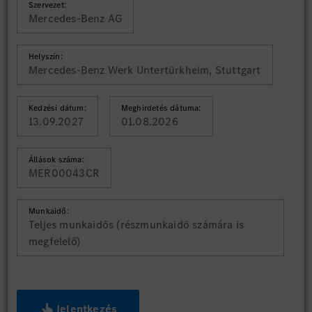
Szervezet:
Mercedes-Benz AG
Helyszín:
Mercedes-Benz Werk Untertürkheim, Stuttgart
Kedzési dátum:
Meghirdetés dátuma:
13.09.2027
01.08.2026
Állások száma:
MER00043CR
Munkaidő:
Teljes munkaidős (részmunkaidő számára is
megfelelő)
Jelentkezés