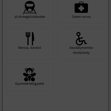
Jó tömegközlekedés
Üzemi orvos
Menza, kávézó
Akadálymentes
munkahely
Gyermekfelügyelet