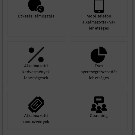
Étkezési támogatás
Mobiltelefon
alkalmazottaknak
lehetséges
Alkalmazotti
Éves
kedvezmények
nyereségrészesedés
lehetségesek
lehetséges
Alkalmazotti
Coaching
rendezvények