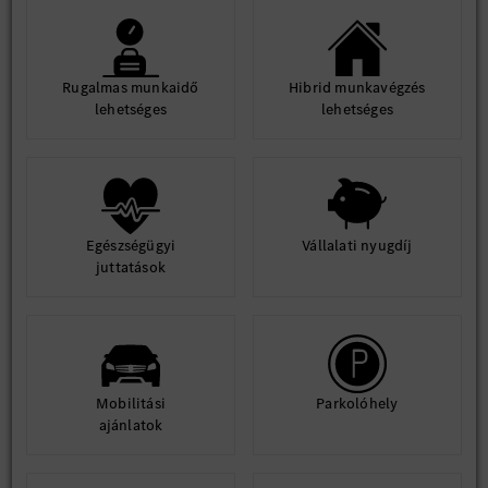
Rugalmas munkaidő
Hibrid munkavégzés
lehetséges
lehetséges
Egészségügyi
Vállalati nyugdíj
juttatások
Mobilitási
Parkolóhely
ajánlatok