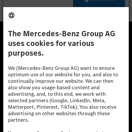
A Mercedes-Benz Csoport
A Mercedes-Benz Group AG (korábbi Daimler AG) a
világ egyik legsikeresebb autóipari vállalata. A
Mercedes-Benz AG-val együtt a prémium és
luxusautók, valamint kishaszonjárművek vezető
globális szállítói vagyunk. A Mercedes-Benz Mobility
AG finanszírozást, lízinget, autó előfizetést és
autókölcsönzést, flottakezelést, digitális
szolgáltatásokat a töltéshez és fizetéshez,
biztosításközvetítést, valamint innovatív mobilitási
szolgáltatásokat kínál.
Tudjon meg többet