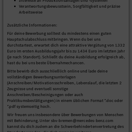
Interesse an Produktionsanlagen und -systemen
Verantwortungsbewusstsein, Sorgfältigkeit und präzise
Arbeitsweise
Zusätzliche Informationen:
Für deine Bewerbung solltest du mindestens einen guten
Hauptschulabschluss mitbringen. Wenn du bei uns
durchstartest, erwartet dich eine attraktive Vergütung von 1.332
Euro im ersten Ausbildungsjahr bis zu 1.434 Euro im letzten Jahr
(je nach Standort). Schließt du deine Ausbildung erfolgreich ab,
hast du bei uns beste Übernahmechancen.
Bitte bewirb dich ausschließlich online und lade deine
vollständigen Bewerbungsunterlagen
(Anschreiben/Motivationsschreiben, Lebenslauf, die letzten 2
Zeugnisse und eventuell sonstige
Anschreiben/Bescheinigungen oder auch
Praktikumsbestätigungen) in einem üblichen Format *.doc oder
*.pdf systemseitig hoch.
Wir freuen uns insbesondere über Bewerbungen von Menschen
mit Behinderung. Unter sbv-bremen@mercedes-benz.com
kannst du dich zudem an die Schwerbehindertenvertretung des