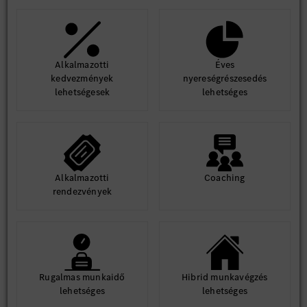
Alkalmazotti
Éves
kedvezmények
nyereségrészesedés
lehetségesek
lehetséges
Alkalmazotti
Coaching
rendezvények
Rugalmas munkaidő
Hibrid munkavégzés
lehetséges
lehetséges