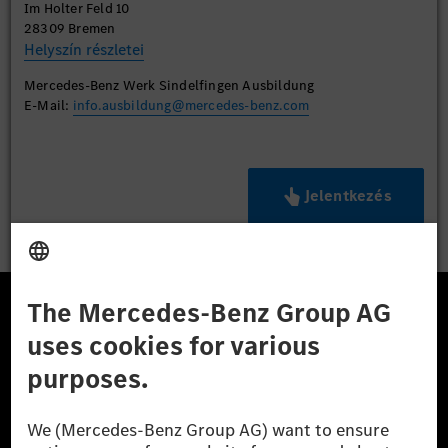
Im Holter Feld 10
28309 Bremen
Helyszín részletei
Mercedes-Benz Werk Sindelfingen Ausbildung
E-Mail:
info.ausbildung@mercedes-benz.com
Jelentkezés
A Mercedes-Benz Csoport
A Mercedes-Benz Group AG (korábbi Daimler AG) a
világ egyik legsikeresebb autóipari vállalata. A
Mercedes-Benz AG-val együtt a prémium és