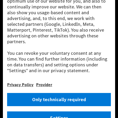
luxusautók, valamint kishaszonjárművek vezető
globális szállítói vagyunk. A Mercedes-Benz Mobility
AG finanszírozást, lízinget, autó előfizetést és
autókölcsönzést, flottakezelést, digitális
szolgáltatásokat a töltéshez és fizetéshez,
biztosításközvetítést, valamint innovatív mobilitási
szolgáltatásokat kínál.
Tudjon meg többet
Technikai támogatás Hotline vonal
Kapcsolat
Helyszínek
Szolgáltató
Jogi nyilatkozat
Beállítások