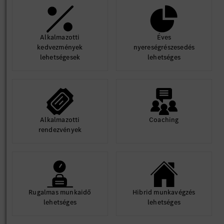
Alkalmazotti
Éves
kedvezmények
nyereségrészesedés
lehetségesek
lehetséges
Alkalmazotti
Coaching
rendezvények
Rugalmas munkaidő
Hibrid munkavégzés
lehetséges
lehetséges