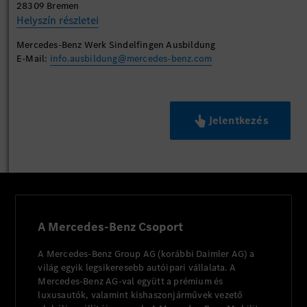
28309 Bremen
Helyszín részletei
Mercedes-Benz Werk Sindelfingen Ausbildung
E-Mail:
info.ausbildung@mercedes-benz.com
Jelentkezés
A Mercedes-Benz Csoport
A Mercedes-Benz Group AG (korábbi Daimler AG) a
világ egyik legsikeresebb autóipari vállalata. A
Mercedes-Benz AG-val együtt a prémium és
luxusautók, valamint kishaszonjárművek vezető