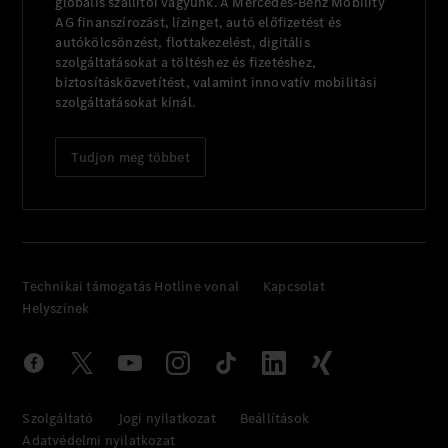
globális szállítói vagyunk. A Mercedes-Benz Mobility
AG finanszírozást, lízinget, autó előfizetést és
autókölcsönzést, flottakezelést, digitális
szolgáltatásokat a töltéshez és fizetéshez,
biztosításközvetítést, valamint innovatív mobilitási
szolgáltatásokat kínál.
Tudjon meg többet
Technikai támogatás Hotline vonal
Kapcsolat
Helyszínek
Szolgáltató
Jogi nyilatkozat
Beállítások
Adatvédelmi nyilatkozat