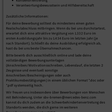
Kundenorientierung
Verantwortungsbewusstsein und Hilfsbereitschaft
Zusätzliche Informationen:
Für deine Bewerbung solltest du mindestens einen guten
Realschulabschluss mitbringen. Wenn du bei uns durchstartest,
erwartet dich eine attraktive Vergütung von 1.332 Euro im
ersten Ausbildungsjahr bis zu 1.434 Euro im letzten Jahr (je
nach Standort). Schließt du deine Ausbildung erfolgreich ab,
hast du bei uns beste Übernahmechancen.
Bitte bewirb dich ausschließlich online und lade deine
vollständigen Bewerbungsunterlagen
(Anschreiben/Motivationsschreiben, Lebenslauf, die letzten 2
Zeugnisse und eventuell sonstige
Anschreiben/Bescheinigungen oder auch
Praktikumsbestätigungen) in einem üblichen Format *.doc oder
*.pdf systemseitig hoch.
Wir freuen uns insbesondere über Bewerbungen von Menschen
mit Behinderung. Unter sbv-bremen@mercedes-benz.com
kannst du dich zudem an die Schwerbehindertenvertretung des
Standorts wenden, die dich gerne im weiteren