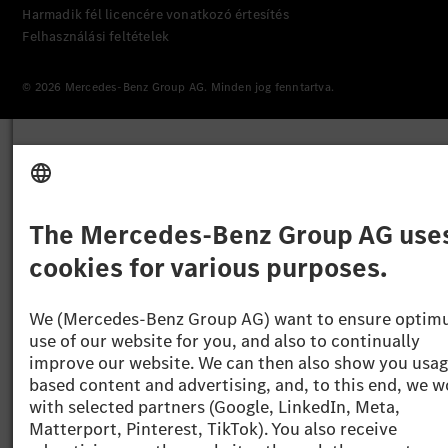
Harmadik fél licencére vonatkozó értesítés
Felhasználási feltételek
© 2026 Mercedes-Benz Group AG. Minden jog fenntartva.