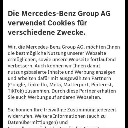
Anbieter
Rechtliche Hinweise
Einstellungen
Datenschutz
Lizenzhinweise Dritter
Barrierefreiheit
© 2026 Mercedes-Benz Group AG. Alle Rechte vorbehalten.
[1] Bilanziell CO₂-neutral bedeutet, dass nicht vermiedene oder nicht
reduzierte CO₂-Emissionen bei der Mercedes-Benz Group durch
zertifizierte Ausgleichsprojekte kompensiert werden.
[2] Renewable Charging ist ein integraler Bestandteil von MB.CHARGE
Public in Europa, den USA, Kanada und China. Sofern an der jeweiligen
Ladestation noch kein Strom aus erneuerbaren Energien vorliegt,
verwendet Renewable Charging Grünstromzertifikate*. Diese stellen
sicher, dass für Ladevorgänge über MB.CHARGE Public eine äquivalente
Strommenge aus erneuerbaren Energien ins Stromnetz eingespeist wird.
Sie stammen ausschließlich aus Wind- und Solarkraftanlagen, die jünger
als sechs Jahre sind.
* Inkl. EKOenergy Ökolabel
* Die angegebenen Werte wurden nach dem vorgeschriebenen
Messverfahren WLTP (Worldwide harmonised Light vehicles Test