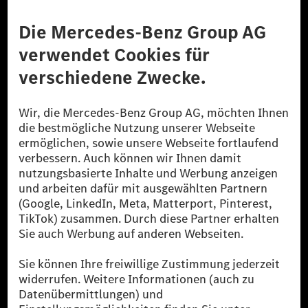
Anbieter
Rechtliche Hinweise
Einstellungen
Datenschutz
Lizenzhinweise Dritter
Barrierefreiheit
© 2026 Mercedes-Benz Group AG. Alle Rechte vorbehalten.
[1] Bilanziell CO₂-neutral bedeutet, dass nicht vermiedene oder nicht
reduzierte CO₂-Emissionen bei der Mercedes-Benz Group durch
zertifizierte Ausgleichsprojekte kompensiert werden.
[2] Renewable Charging ist ein integraler Bestandteil von MB.CHARGE
Public in Europa, den USA, Kanada und China. Sofern an der jeweiligen
Ladestation noch kein Strom aus erneuerbaren Energien vorliegt,
verwendet Renewable Charging Grünstromzertifikate*. Diese stellen
sicher, dass für Ladevorgänge über MB.CHARGE Public eine äquivalente
Strommenge aus erneuerbaren Energien ins Stromnetz eingespeist wird.
Sie stammen ausschließlich aus Wind- und Solarkraftanlagen, die jünger
als sechs Jahre sind.
* Inkl. EKOenergy Ökolabel
* Die angegebenen Werte wurden nach dem vorgeschriebenen
Messverfahren WLTP (Worldwide harmonised Light vehicles Test