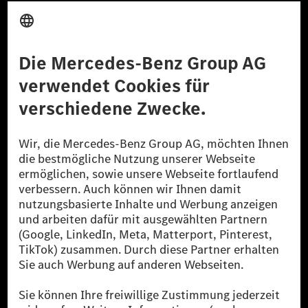
Anbieter
Rechtliche Hinweise
Einstellungen
Datenschutz
Lizenzhinweise Dritter
Barrierefreiheit
© 2026 Mercedes-Benz Group AG. Alle Rechte vorbehalten.
[1] Bilanziell CO₂-neutral bedeutet, dass nicht vermiedene oder nicht
reduzierte CO₂-Emissionen bei der Mercedes-Benz Group durch
zertifizierte Ausgleichsprojekte kompensiert werden.
[2] Renewable Charging ist ein integraler Bestandteil von MB.CHARGE
Public in Europa, den USA, Kanada und China. Sofern an der jeweiligen
Ladestation noch kein Strom aus erneuerbaren Energien vorliegt,
verwendet Renewable Charging Grünstromzertifikate*. Diese stellen
sicher, dass für Ladevorgänge über MB.CHARGE Public eine äquivalente
Strommenge aus erneuerbaren Energien ins Stromnetz eingespeist wird.
Sie stammen ausschließlich aus Wind- und Solarkraftanlagen, die jünger
als sechs Jahre sind.
* Inkl. EKOenergy Ökolabel
* Die angegebenen Werte wurden nach dem vorgeschriebenen
Messverfahren WLTP (Worldwide harmonised Light vehicles Test