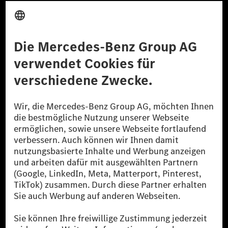
Anbieter
Rechtliche Hinweise
Einstellungen
Datenschutz
Lizenzhinweise Dritter
Barrierefreiheit
© 2026 Mercedes-Benz Group AG. Alle Rechte vorbehalten.
[1] Bilanziell CO₂-neutral bedeutet, dass nicht vermiedene oder nicht
reduzierte CO₂-Emissionen bei der Mercedes-Benz Group durch
zertifizierte Ausgleichsprojekte kompensiert werden.
[2] Renewable Charging ist ein integraler Bestandteil von MB.CHARGE
Public in Europa, den USA, Kanada und China. Sofern an der jeweiligen
Ladestation noch kein Strom aus erneuerbaren Energien vorliegt,
verwendet Renewable Charging Grünstromzertifikate*. Diese stellen
sicher, dass für Ladevorgänge über MB.CHARGE Public eine äquivalente
Strommenge aus erneuerbaren Energien ins Stromnetz eingespeist wird.
Sie stammen ausschließlich aus Wind- und Solarkraftanlagen, die jünger
als sechs Jahre sind.
* Inkl. EKOenergy Ökolabel
* Die angegebenen Werte wurden nach dem vorgeschriebenen
Messverfahren WLTP (Worldwide harmonised Light vehicles Test