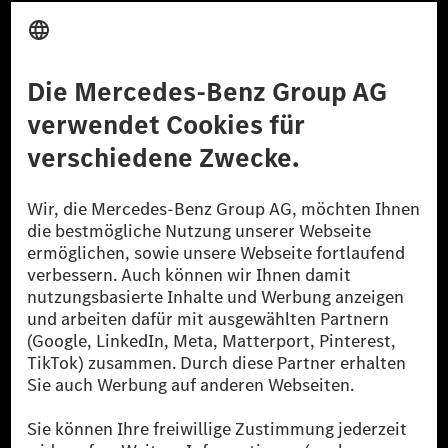
Anbieter
Rechtliche Hinweise
Einstellungen
Datenschutz
Lizenzhinweise Dritter
Barrierefreiheit
© 2026 Mercedes-Benz Group AG. Alle Rechte vorbehalten.
[1] Bilanziell CO₂-neutral bedeutet, dass nicht vermiedene oder nicht
reduzierte CO₂-Emissionen bei der Mercedes-Benz Group durch
zertifizierte Ausgleichsprojekte kompensiert werden.
[2] Renewable Charging ist ein integraler Bestandteil von MB.CHARGE
Public in Europa, den USA, Kanada und China. Sofern an der jeweiligen
Ladestation noch kein Strom aus erneuerbaren Energien vorliegt,
verwendet Renewable Charging Grünstromzertifikate*. Diese stellen
sicher, dass für Ladevorgänge über MB.CHARGE Public eine äquivalente
Strommenge aus erneuerbaren Energien ins Stromnetz eingespeist wird.
Sie stammen ausschließlich aus Wind- und Solarkraftanlagen, die jünger
als sechs Jahre sind.
* Inkl. EKOenergy Ökolabel
* Die angegebenen Werte wurden nach dem vorgeschriebenen
Messverfahren WLTP (Worldwide harmonised Light vehicles Test