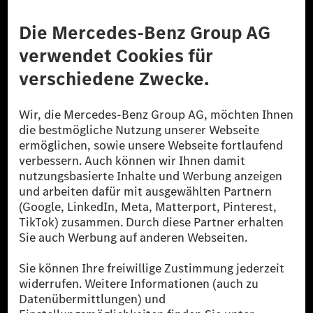
Anbieter
Rechtliche Hinweise
Einstellungen
Datenschutz
Lizenzhinweise Dritter
Barrierefreiheit
© 2026 Mercedes-Benz Group AG. Alle Rechte vorbehalten.
[1] Bilanziell CO₂-neutral bedeutet, dass nicht vermiedene oder nicht
reduzierte CO₂-Emissionen bei der Mercedes-Benz Group durch
zertifizierte Ausgleichsprojekte kompensiert werden.
[2] Renewable Charging ist ein integraler Bestandteil von MB.CHARGE
Public in Europa, den USA, Kanada und China. Sofern an der jeweiligen
Ladestation noch kein Strom aus erneuerbaren Energien vorliegt,
verwendet Renewable Charging Grünstromzertifikate*. Diese stellen
sicher, dass für Ladevorgänge über MB.CHARGE Public eine äquivalente
Strommenge aus erneuerbaren Energien ins Stromnetz eingespeist wird.
Sie stammen ausschließlich aus Wind- und Solarkraftanlagen, die jünger
als sechs Jahre sind.
* Inkl. EKOenergy Ökolabel
* Die angegebenen Werte wurden nach dem vorgeschriebenen
Messverfahren WLTP (Worldwide harmonised Light vehicles Test