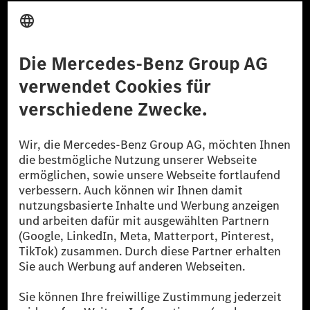
Anbieter
Rechtliche Hinweise
Einstellungen
Datenschutz
Lizenzhinweise Dritter
Barrierefreiheit
© 2026 Mercedes-Benz Group AG. Alle Rechte vorbehalten.
[1] Bilanziell CO₂-neutral bedeutet, dass nicht vermiedene oder nicht
reduzierte CO₂-Emissionen bei der Mercedes-Benz Group durch
zertifizierte Ausgleichsprojekte kompensiert werden.
[2] Renewable Charging ist ein integraler Bestandteil von MB.CHARGE
Public in Europa, den USA, Kanada und China. Sofern an der jeweiligen
Ladestation noch kein Strom aus erneuerbaren Energien vorliegt,
verwendet Renewable Charging Grünstromzertifikate*. Diese stellen
sicher, dass für Ladevorgänge über MB.CHARGE Public eine äquivalente
Strommenge aus erneuerbaren Energien ins Stromnetz eingespeist wird.
Sie stammen ausschließlich aus Wind- und Solarkraftanlagen, die jünger
als sechs Jahre sind.
* Inkl. EKOenergy Ökolabel
* Die angegebenen Werte wurden nach dem vorgeschriebenen
Messverfahren WLTP (Worldwide harmonised Light vehicles Test