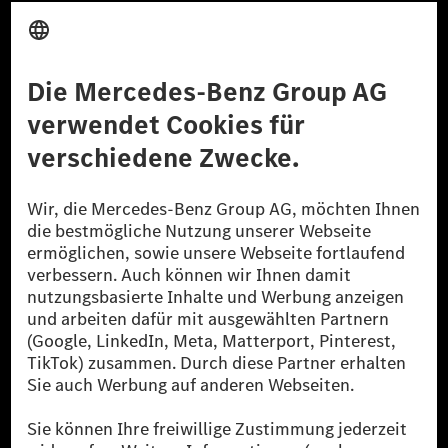
Anbieter
Rechtliche Hinweise
Einstellungen
Datenschutz
Lizenzhinweise Dritter
Barrierefreiheit
© 2026 Mercedes-Benz Group AG. Alle Rechte vorbehalten.
[1] Bilanziell CO₂-neutral bedeutet, dass nicht vermiedene oder nicht
reduzierte CO₂-Emissionen bei der Mercedes-Benz Group durch
zertifizierte Ausgleichsprojekte kompensiert werden.
[2] Renewable Charging ist ein integraler Bestandteil von MB.CHARGE
Public in Europa, den USA, Kanada und China. Sofern an der jeweiligen
Ladestation noch kein Strom aus erneuerbaren Energien vorliegt,
verwendet Renewable Charging Grünstromzertifikate*. Diese stellen
sicher, dass für Ladevorgänge über MB.CHARGE Public eine äquivalente
Strommenge aus erneuerbaren Energien ins Stromnetz eingespeist wird.
Sie stammen ausschließlich aus Wind- und Solarkraftanlagen, die jünger
als sechs Jahre sind.
* Inkl. EKOenergy Ökolabel
* Die angegebenen Werte wurden nach dem vorgeschriebenen
Messverfahren WLTP (Worldwide harmonised Light vehicles Test