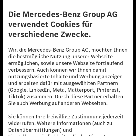
Anbieter
Rechtliche Hinweise
Einstellungen
Datenschutz
Lizenzhinweise Dritter
Barrierefreiheit
© 2026 Mercedes-Benz Group AG. Alle Rechte vorbehalten.
[1] Bilanziell CO₂-neutral bedeutet, dass nicht vermiedene oder nicht
reduzierte CO₂-Emissionen bei der Mercedes-Benz Group durch
zertifizierte Ausgleichsprojekte kompensiert werden.
[2] Renewable Charging ist ein integraler Bestandteil von MB.CHARGE
Public in Europa, den USA, Kanada und China. Sofern an der jeweiligen
Ladestation noch kein Strom aus erneuerbaren Energien vorliegt,
verwendet Renewable Charging Grünstromzertifikate*. Diese stellen
sicher, dass für Ladevorgänge über MB.CHARGE Public eine äquivalente
Strommenge aus erneuerbaren Energien ins Stromnetz eingespeist wird.
Sie stammen ausschließlich aus Wind- und Solarkraftanlagen, die jünger
als sechs Jahre sind.
* Inkl. EKOenergy Ökolabel
* Die angegebenen Werte wurden nach dem vorgeschriebenen
Messverfahren WLTP (Worldwide harmonised Light vehicles Test