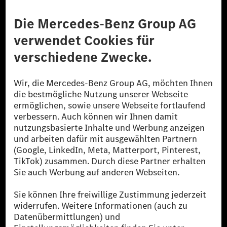
Anbieter
Rechtliche Hinweise
Einstellungen
Datenschutz
Lizenzhinweise Dritter
Barrierefreiheit
© 2026 Mercedes-Benz Group AG. Alle Rechte vorbehalten.
[1] Bilanziell CO₂-neutral bedeutet, dass nicht vermiedene oder nicht
reduzierte CO₂-Emissionen bei der Mercedes-Benz Group durch
zertifizierte Ausgleichsprojekte kompensiert werden.
[2] Renewable Charging ist ein integraler Bestandteil von MB.CHARGE
Public in Europa, den USA, Kanada und China. Sofern an der jeweiligen
Ladestation noch kein Strom aus erneuerbaren Energien vorliegt,
verwendet Renewable Charging Grünstromzertifikate*. Diese stellen
sicher, dass für Ladevorgänge über MB.CHARGE Public eine äquivalente
Strommenge aus erneuerbaren Energien ins Stromnetz eingespeist wird.
Sie stammen ausschließlich aus Wind- und Solarkraftanlagen, die jünger
als sechs Jahre sind.
* Inkl. EKOenergy Ökolabel
* Die angegebenen Werte wurden nach dem vorgeschriebenen
Messverfahren WLTP (Worldwide harmonised Light vehicles Test