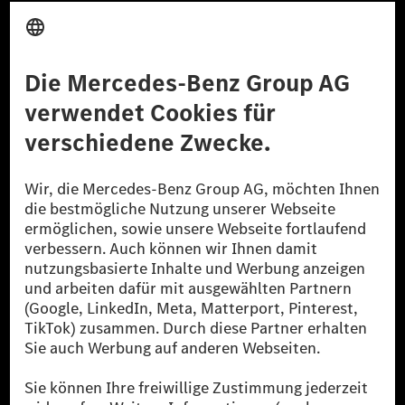
Anbieter
Rechtliche Hinweise
Einstellungen
Datenschutz
Lizenzhinweise Dritter
Barrierefreiheit
© 2026 Mercedes-Benz Group AG. Alle Rechte vorbehalten.
[1] Bilanziell CO₂-neutral bedeutet, dass nicht vermiedene oder nicht
reduzierte CO₂-Emissionen bei der Mercedes-Benz Group durch
zertifizierte Ausgleichsprojekte kompensiert werden.
[2] Renewable Charging ist ein integraler Bestandteil von MB.CHARGE
Public in Europa, den USA, Kanada und China. Sofern an der jeweiligen
Ladestation noch kein Strom aus erneuerbaren Energien vorliegt,
verwendet Renewable Charging Grünstromzertifikate*. Diese stellen
sicher, dass für Ladevorgänge über MB.CHARGE Public eine äquivalente
Strommenge aus erneuerbaren Energien ins Stromnetz eingespeist wird.
Sie stammen ausschließlich aus Wind- und Solarkraftanlagen, die jünger
als sechs Jahre sind.
* Inkl. EKOenergy Ökolabel
* Die angegebenen Werte wurden nach dem vorgeschriebenen
Messverfahren WLTP (Worldwide harmonised Light vehicles Test