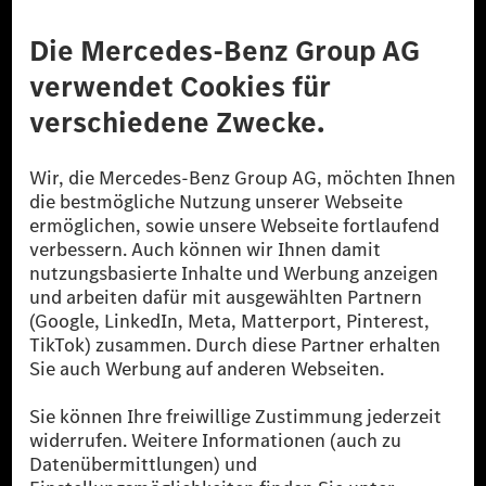
Anbieter
Rechtliche Hinweise
Einstellungen
Datenschutz
Lizenzhinweise Dritter
Barrierefreiheit
© 2026 Mercedes-Benz Group AG. Alle Rechte vorbehalten.
[1] Bilanziell CO₂-neutral bedeutet, dass nicht vermiedene oder nicht
reduzierte CO₂-Emissionen bei der Mercedes-Benz Group durch
zertifizierte Ausgleichsprojekte kompensiert werden.
[2] Renewable Charging ist ein integraler Bestandteil von MB.CHARGE
Public in Europa, den USA, Kanada und China. Sofern an der jeweiligen
Ladestation noch kein Strom aus erneuerbaren Energien vorliegt,
verwendet Renewable Charging Grünstromzertifikate*. Diese stellen
sicher, dass für Ladevorgänge über MB.CHARGE Public eine äquivalente
Strommenge aus erneuerbaren Energien ins Stromnetz eingespeist wird.
Sie stammen ausschließlich aus Wind- und Solarkraftanlagen, die jünger
als sechs Jahre sind.
* Inkl. EKOenergy Ökolabel
* Die angegebenen Werte wurden nach dem vorgeschriebenen
Messverfahren WLTP (Worldwide harmonised Light vehicles Test